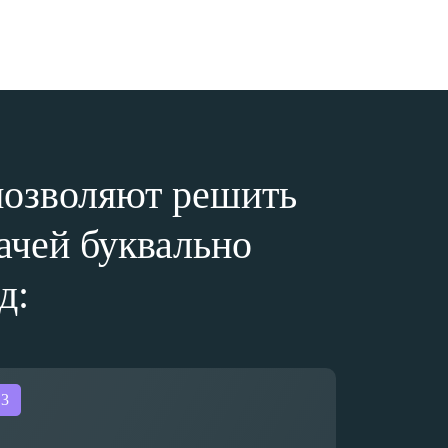
позволяют решить
ачей буквально
д: