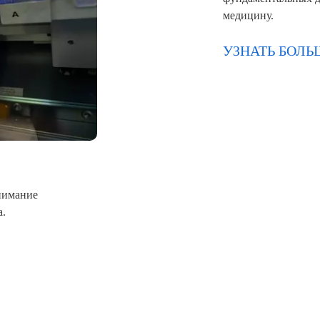
фундаментальных д
медицину.
УЗНАТЬ БОЛЬ
нимание
а.