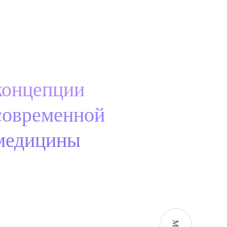
концепции
современной
медицины