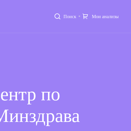
Поиск
Мои анализы
ентр по
Минздрава