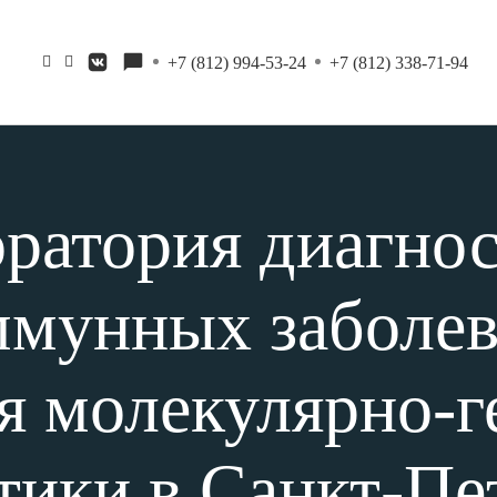
+7 (812) 994-53-24
+7 (812) 338-71-94
ратория диагно
ммунных заболев
я молекулярно-г
тики в Санкт‑Пе