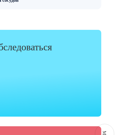
PDF · 328 КБ
и сосудов
бследоваться