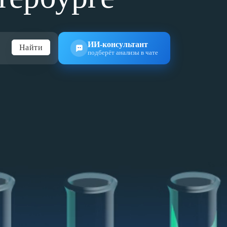
ИИ-консультант
Найти
подберёт анализы в чате