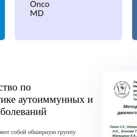
ство по
тике аутоиммунных и
аболеваний
ляют собой обширную группу