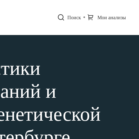
Поиск
Мои анализы
стики
аний и
енетической
тербурге