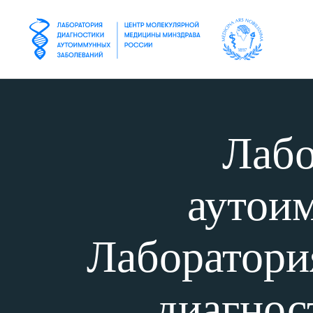
Лабо
аутои
Лаборатори
диагнос