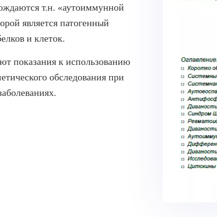
вождаются т.н. «аутоиммунной
орой является патогенный
елков и клеток.
ют показания к использованию
етического обследования при
заболеваниях.