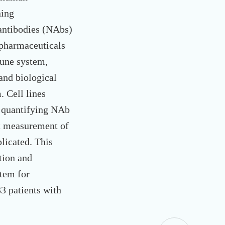
ning
antibodies (NAbs)
 pharmaceuticals
mune system,
and biological
. Cell lines
o quantifying NAb
ct measurement of
plicated. This
tion and
stem for
3 patients with