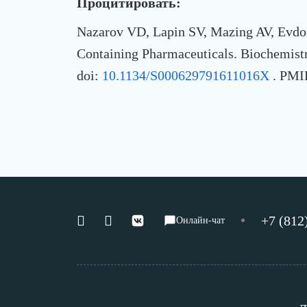
Процитировать:
Nazarov VD, Lapin SV, Mazing AV, Evdo
Containing Pharmaceuticals. Biochemist
doi:
10.1134/S000629791611016X
. PMI
+7 (812
Онлайн-чат