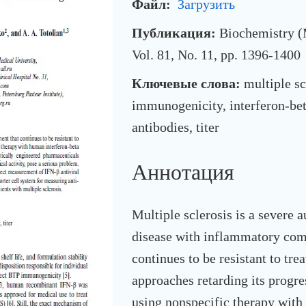
Файл:
Загрузить
Публикация:
Biochemistry (
Vol. 81, No. 11, pp. 1396-1400
Ключевые слова:
multiple sc
immunogenicity, interferon-bet
antibodies, titer
Аннотация
Multiple sclerosis is a severe
disease with inflammatory com
continues to be resistant to tre
approaches retarding its progre
using nonspecific therapy wit