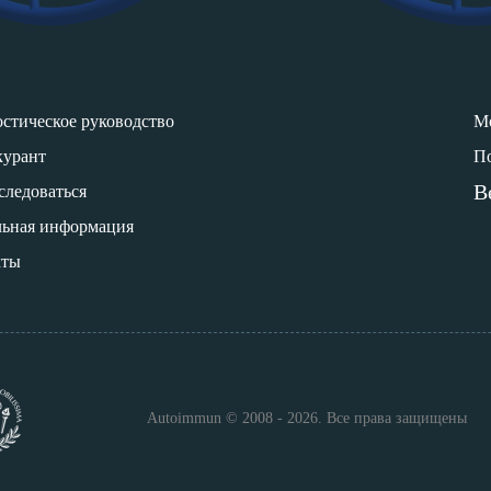
стическое руководство
М
курант
П
В
следоваться
льная информация
кты
Autoimmun © 2008 - 2026. Все права защищены