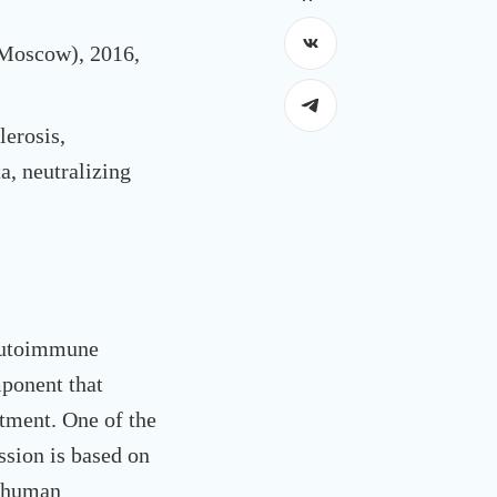
Moscow), 2016,
lerosis,
a, neutralizing
 autoimmune
ponent that
atment. One of the
ssion is based on
h human