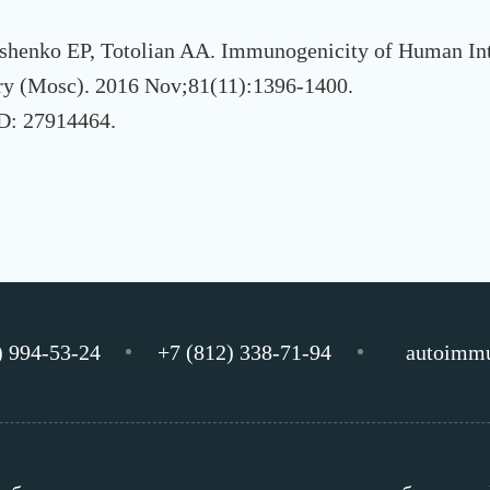
shenko EP, Totolian AA. Immunogenicity of Human Int
ry (Mosc). 2016 Nov;81(11):1396-1400.
D: 27914464.
) 994-53-24
+7 (812) 338-71-94
autoimm