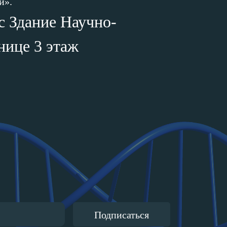
й».
ус Здание Научно-
нице 3 этаж
Подписаться