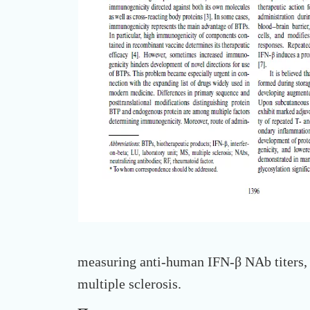
measuring anti-human IFN-β NAb titers, 
multiple sclerosis.