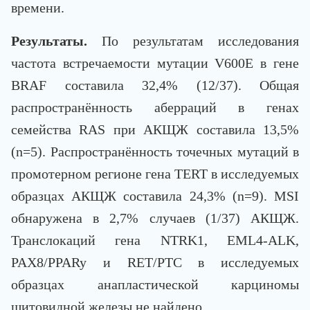
времени.
Результаты.
По результатам исследования
частота встречаемости мутации V600E в гене
ВRAF составила 32,4% (12/37). Общая
распространённость аберраций в генах
семейства RAS при АКЩЖ составила 13,5%
(n=5). Распространённость точечных мутаций в
промотерном регионе гена TERT в исследуемых
образцах АКЩЖ составила 24,3% (n=9). MSI
обнаружена в 2,7% случаев (1/37) АКЩЖ.
Транслокаций гена NTRK1, EML4-ALK,
PAX8/PPARy и RET/PTC в исследуемых
образцах анапластической карциномы
щитовидной железы не найдено.