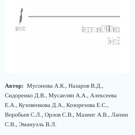
Автор:
Мусонова А.К., Назаров В.Д.,
Сидоренко Д.В., Мусаелян А.А., Алексеева
Е.А., Кузовенкова Д.А., Козорезова Е.С.,
Воробьев С.Л., Орлов С.В., Мазинг А.В., Лапин
С.В., Эмануэль В.Л.