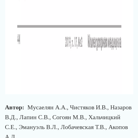
Автор:
Мусаелян А.А., Чистяков И.В., Назаров
В.Д., Лапин С.В., Согоян М.В., Хальчицкий
С.Е., Эмануэль В.Л., Лобачевская Т.В., Акопов
А.Л.