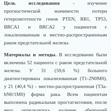
Цель исследования
- изучение
прогностической значимости потери
гетерозиготности генов PTEN, RB1, TP53,
BRCA1 и BRCA2 у пациентов с
локализованным и местно-распространенным
раком предстательной железы.
Материалы и методы.
В исследование были
включены 52 пациента с раком предстательной
железы. У 31 (59,6 %) больного
диагностирована локализованная (T1-2N0M0),
у 21 (40,4 %) - местно-распространенная (T3a-
bN0/1M0) форма рака. Всем пациентам
выполнена радикальная простатэктомия, после
чего определялось наличие аберраций