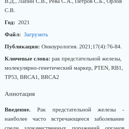
В.Д., Лапин С.В., Рева С.А., Петров С.Б., Орлов
С.В.
Год:
2021
Файл:
Загрузить
Публикация:
Онкоурология. 2021;17(4):76-84.
Ключевые слова:
рак предстательной железы,
молекулярно-генетический маркер, PTEN, RB1,
TP53, BRCA1, BRCA2
Аннотация
Введение.
Рак предстательной железы -
наиболее часто встречающееся заболевание
среди злокачественных поражений органов