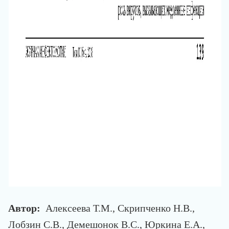
Автор:
Алексеева Т.М., Скрипченко Н.В.,
Лобзин С.В., Демешонок В.С., Юркина Е.А.,