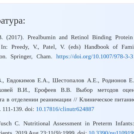
атура:
B. (2017). Prealbumin and Retinol Binding Protein
 In: Preedy, V., Patel, V. (eds) Handbook of Fami
tion. Springer, Cham.
https://doi.org/10.1007/978-3-3
., Евдокимов Е.А., Шестопалов А.Е., Родионов Е.
ковей В.И., Ерофеев В.В. Выбор методов оце
та в отделении реанимации // Клиническое питани
. 111-139. doi:
10.17816/clinutr624887
Fusch C. Nutritional Assessment in Preterm Infants
rients. 2019 Aug 23;11(9):1999. doi:
10.3390/nu110919