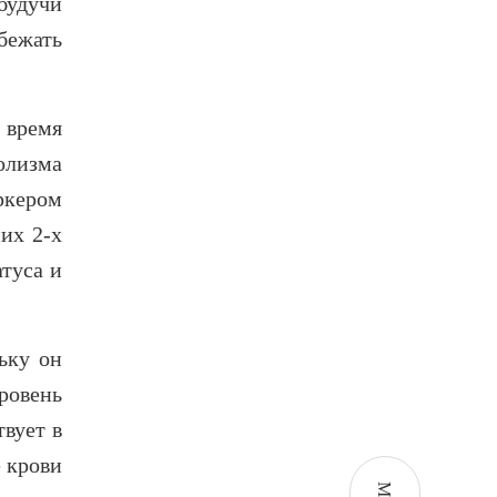
будучи
бежать
 время
олизма
ркером
их 2-х
туса и
ьку он
ровень
вует в
 крови