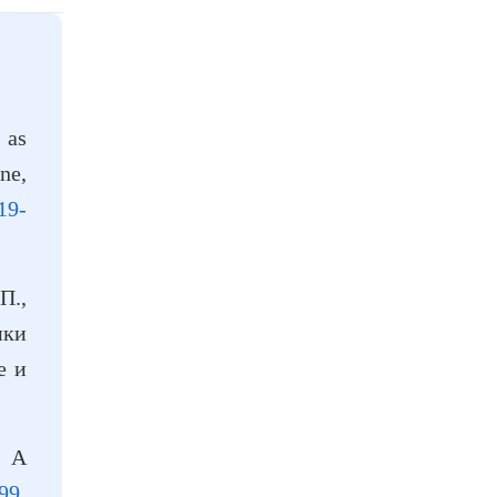
 as
ne,
19-
П.,
нки
е и
: A
99