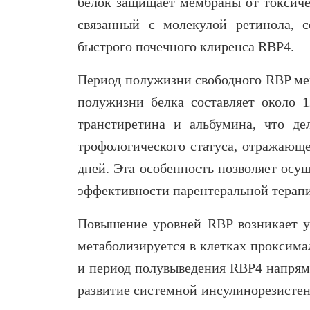
белок защищает мембраны от токсиче
связанный с молекулой ретинола, с
быстрого почечного клиренса RBP4.
Период полужизни свободного RBP мене
полужизни белка составляет около 1
транстиретина и альбумина, что д
трофологического статуса, отражающе
дней. Эта особенность позволяет осу
эффективности парентеральной терапи
Повышение уровней RBP возникает у 
метаболизируется в клетках проксимал
и период полувыведения RBP4 напрям
развитие системной инсулинорезистен