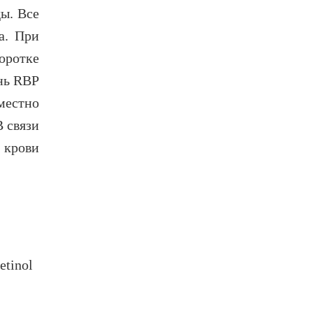
ы. Все
а. При
оротке
нь RBP
местно
 связи
 крови
etinol