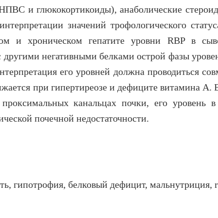
 НПВС и глюкокортикоиды), анаболические стероид
интерпретации значений трофологического статус
тром и хроническом гепатите уровни RBP в сыв
 с другими негативными белками острой фазы урове
нтерпретация его уровней должна проводиться сов
жается при гипертиреозе и дефиците витамина А. В
 проксимальных канальцах почки, его уровень в
ической почечной недостаточности.
ть, гипотрофия, белковый дефицит, мальнутриция, r