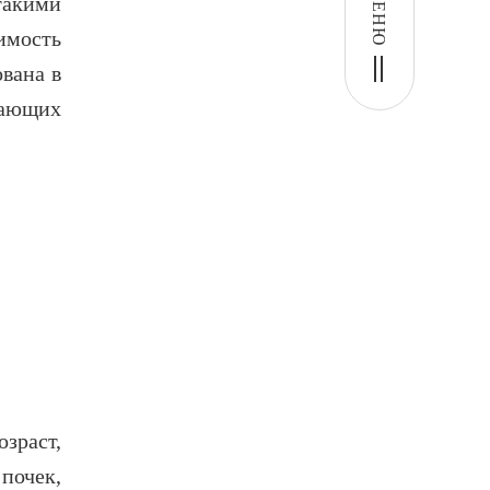
МЕНЮ
 такими
имость
вана в
дающих
зраст,
почек,