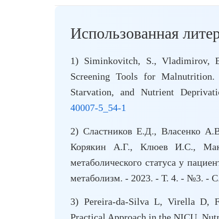
Использованная литер
1) Siminkovitch, S., Vladimirov, 
Screening Tools for Malnutrition.
Starvation, and Nutrient Depriva
40007-5_54-1
2) Сластников Е.Д., Власенко А.В
Корякин А.Г., Клюев И.С., Ма
метаболического статуса у пациен
метаболизм. - 2023. - Т. 4. - №3. - C
3) Pereira-da-Silva L, Virella D, 
Practical Approach in the NICU. Nut