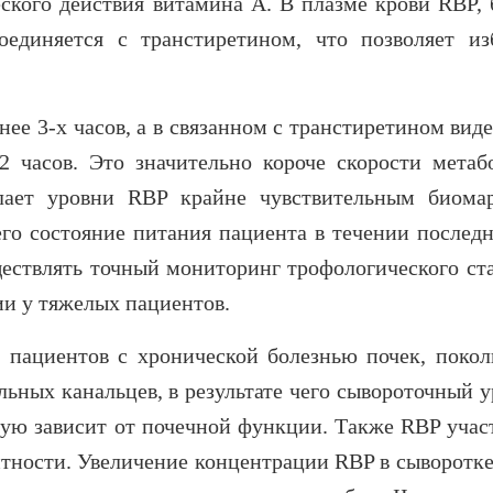
ского действия витамина А. В плазме крови RBP, 
оединяется с транстиретином, что позволяет из
е 3-х часов, а в связанном с транстиретином виде
2 часов. Это значительно короче скорости метаб
елает уровни RBP крайне чувствительным биома
го состояние питания пациента в течении последн
ществлять точный мониторинг трофологического ста
и у тяжелых пациентов.
пациентов с хронической болезнью почек, покол
ьных канальцев, в результате чего сывороточный у
ую зависит от почечной функции. Также RBP участ
тности. Увеличение концентрации RBP в сыворотке