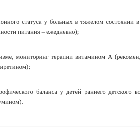
онного статуса у больных в тяжелом состоянии 
ности питания – ежедневно);
изме, мониторинг терапии витамином А (рекомен
тиретином);
офического баланса у детей раннего детского во
умином).