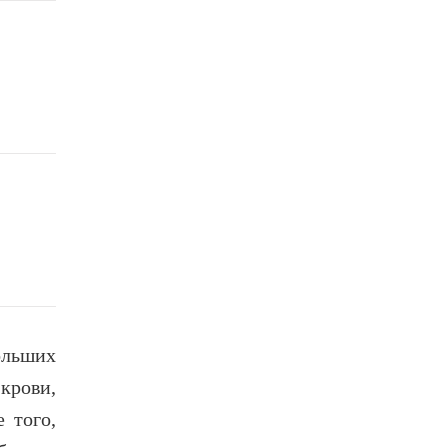
ольших
крови,
 того,