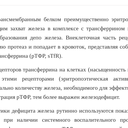
рансмембранным белком преимущественно эритр
им захват железа в комплексе с трансферрином 
бразования депо железа. Внеклеточная часть рец
ю протеаз и попадает в кровоток, представляя соб
нсферрина (рТФР, sTfR).
цепторов трансферрина на клетках (насыщенность 
тими рецепторами (эритропоэтическая активн
льно количеству железа, необходимого для эффект
трация рТФР, тем более выражен железодефицит.
тики дефицита железа рутинно используются показ
 при наличии системного воспалительного про