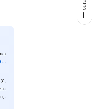
МЕНЮ
ика
ба.
8).
сти
й).