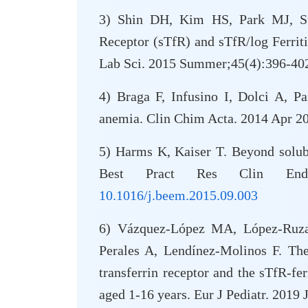
3) Shin DH, Kim HS, Park MJ, Suh
Receptor (sTfR) and sTfR/log Ferrit
Lab Sci. 2015 Summer;45(4):396-4
4) Braga F, Infusino I, Dolci A, Pa
anemia. Clin Chim Acta. 2014 Apr 20
5) Harms K, Kaiser T. Beyond solubl
Best Pract Res Clin Endoc
10.1016/j.beem.2015.09.003
6) Vázquez-López MA, López-Ruzaf
Perales A, Lendínez-Molinos F. The
transferrin receptor and the sTfR-fer
aged 1-16 years. Eur J Pediatr. 2019 