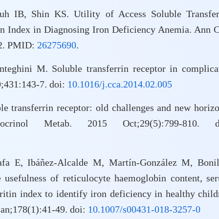
 IB, Shin KS. Utility of Access Soluble Transfer
in Index in Diagnosing Iron Deficiency Anemia. Ann C
02. PMID:
26275690
.
nteghini M. Soluble transferrin receptor in complica
;431:143-7. doi:
10.1016/j.cca.2014.02.005
e transferrin receptor: old challenges and new horizo
rinol Metab. 2015 Oct;29(5):799-810. d
a E, Ibáñez-Alcalde M, Martín-González M, Bonil
 usefulness of reticulocyte haemoglobin content, se
ritin index to identify iron deficiency in healthy child
Jan;178(1):41-49. doi:
10.1007/s00431-018-3257-0