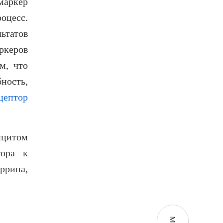
маркер
оцесс.
ьтатов
ркеров
м, что
ность,
цептор
ицитом
тора к
ррина,