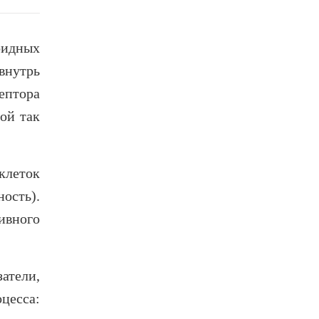
оидных
внутрь
ептора
ой так
клеток
ость).
ивного
атели,
цесса: