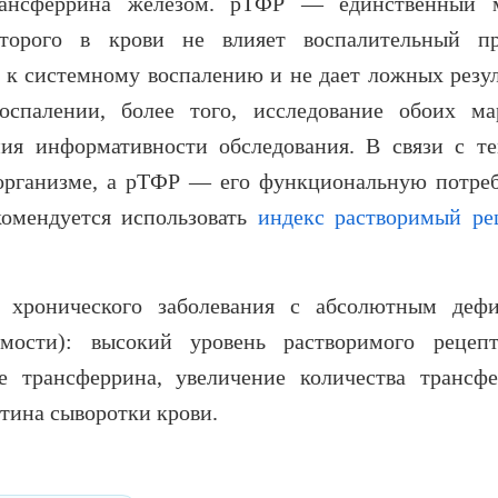
рансферрина железом. рТФР — единственный 
торого в крови не влияет воспалительный пр
 к системному воспалению и не дает ложных резул
оспалении, более того, исследование обоих ма
ния информативности обследования. В связи с те
организме, а рТФР — его функциональную потреб
комендуется использовать
индекс растворимый ре
 хронического заболевания с абсолютным деф
мости): высокий уровень растворимого рецеп
 трансферрина, увеличение количества трансфе
тина сыворотки крови.