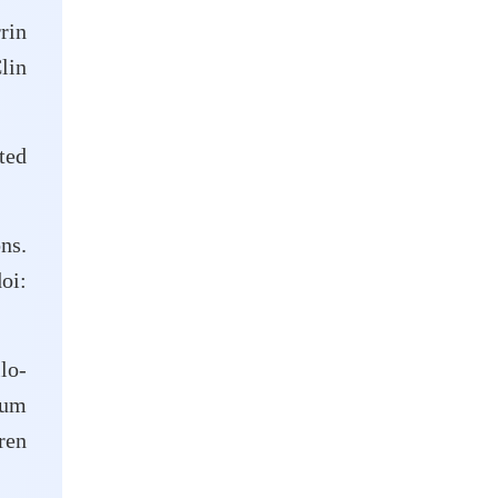
rin
lin
ted
ns.
oi:
lo-
rum
ren