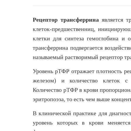
Рецептор трансферрина
является т
клеток-предшественниц, инициирующ
клетки для синтеза гемоглобина и о
трансферрина подвергается воздействи
называемый растворимый рецептор тра
Уровень рТФР отражает плотность ре
железом) и количество клеток с э
Количество рТФР в крови пропорциона
эритропоэза, то есть чем выше концен
В клинической практике для диагнос
уровень которых в крови меняется