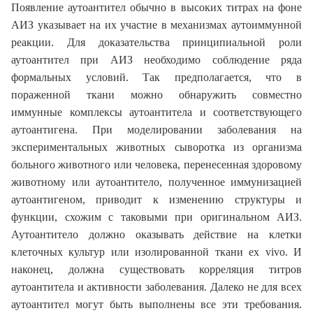
Появление аутоантител обычно в высоких титрах на фоне
АИЗ указывает на их участие в механизмах аутоиммунной
реакции. Для доказательства принципиальной роли
аутоантител при АИЗ необходимо соблюдение ряда
формальных условий. Так предполагается, что в
пораженной ткани можно обнаружить совместно
иммунные комплексы аутоантитела и соответствующего
аутоантигена. При моделировании заболевания на
экспериментальных животных сыворотка из организма
больного животного или человека, перенесенная здоровому
животному или аутоантитело, полученное иммунизацией
аутоантигеном, приводит к изменению структуры и
функции, схожим с таковыми при оригинальном АИЗ.
Аутоантитело должно оказывать действие на клетки
клеточных культур или изолированной ткани ex vivo. И
наконец, должна существовать корреляция титров
аутоантитела и активности заболевания. Далеко не для всех
аутоантител могут быть выполнены все эти требования.