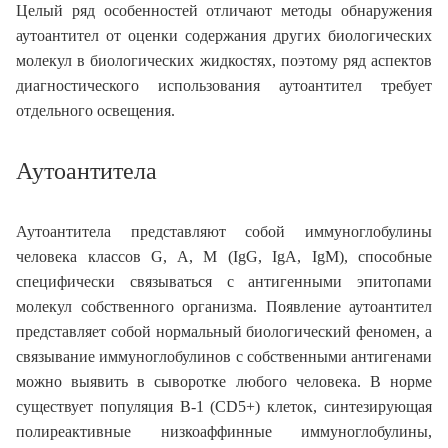
Целый ряд особенностей отличают методы обнаружения
аутоантител от оценки содержания других биологических
молекул в биологических жидкостях, поэтому ряд аспектов
диагностического использования аутоантител требует
отдельного освещения.
Аутоантитела
Аутоантитела представляют собой иммуноглобулины
человека классов G, A, M (IgG, IgA, IgM), способные
специфически связываться с антигенными эпитопами
молекул собственного организма. Появление аутоантител
представляет собой нормальный биологический феномен, а
связывание иммуноглобулинов с собственными антигенами
можно выявить в сыворотке любого человека. В норме
существует популяция В-1 (CD5+) клеток, синтезирующая
полиреактивные низкоаффинные иммуноглобулины,