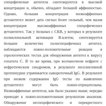
специфические антитела синтезируются в высокой
концетрации и, обычно, обладают большой аффинностью.
Однако, большая концентрация низкоаффинных
аутоантител может дать сигнал более сильный, чем малая
концентрация высокоаффинных специфических
аутоантител. Так у больных с СКВ, у которых в результате
поликлональной активации В-клеток, синтезируется
большое количество полиспецифичных антител,
наблюдаются ложно-положительные реакции в
серологических тестах для обнаружения антител к вирусу
гепатита С. В то же время, при волчаночном нефрите с
нефротическим синдромом, в результате неселективной
протеинурии утрачивается сывороточный IgG. В результате
при низком содержании IgG тесты по выявлению
аутоантител могут быть ложно-отрицательны.
Низкоаффинные антитела, как было указано выше, нередко
приводят к ложно-положительным результатам анализов.
Обнаружение неспецифического и перекрестного