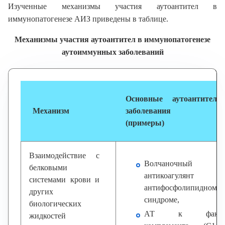
Изученные механизмы участия аутоантител в
иммунопатогенезе АИЗ приведены в таблице.
Механизмы участия аутоантител в иммунопатогенезе
аутоиммунных заболеваний
Основные аутоантител
Механизм
заболевания
(примеры)
Взаимодействие с
Волчаночный
белковыми
антикоагулянт 
системами крови и
антифосфолипидном
других
синдроме,
биологических
АТ к фактор
жидкостей