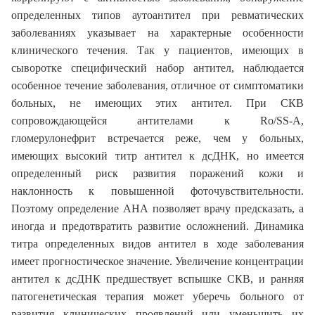
определенных типов аутоантител при ревматических
заболеваниях указывает на характерные особенности
клинического течения. Так у пациентов, имеющих в
сыворотке специфический набор антител, наблюдается
особенное течение заболевания, отличное от симптоматики
больных, не имеющих этих антител. При СКВ
сопровождающейся антителами к Ro/SS-A,
гломерулонефрит встречается реже, чем у больных,
имеющих высокий титр антител к дсДНК, но имеется
определенный риск развития поражений кожи и
наклонность к повышенной фоточувствительности.
Поэтому определение АНА позволяет врачу предсказать, а
иногда и предотвратить развитие осложнений. Динамика
титра определенных видов антител в ходе заболевания
имеет прогностическое значение. Увеличение концентрации
антител к дсДНК предшествует вспышке СКВ, и ранняя
патогенетическая терапия может уберечь больного от
развития клинических проявлений или уменьшить их