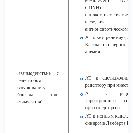
комплемента (С1
С1INH) п
гипокомплементемиче
васкулите
ангионевротическом от
АТ к внутреннему фак
Кастла при перницио
анемии
Взаимодействие с
АТ к ацетилхолино
рецептором
рецептору при миастен
(слущивание,
АТ к рецепт
блокада или
тиреотропного гор
стимуляция)
при гипертиреозе,
АТ к ионным каналам
синдроме Ламберта-Ит