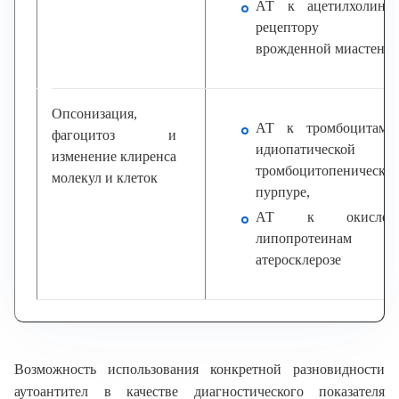
АТ к ацетилхолино
рецептору п
врожденной миастени
Опсонизация,
АТ к тромбоцитам 
фагоцитоз и
идиопатической
изменение клиренса
тромбоцитопеническо
молекул и клеток
пурпуре,
АТ к окислен
липопротеинам 
атеросклерозе
Возможность использования конкретной разновидности
аутоантител в качестве диагностического показателя