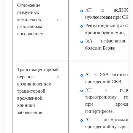
Отложение
АТ к дсДНК
иммунных
нуклеосомам при СКВ,
комплексов с
Ревматоидный фактор
реактивным
криоглобулинемии,
воспалением
IgA нефропатия 
болезни Берже
Трансплацентарный
АТ к SSA антигену
перенос с
врожденной СКВ,
возникновением
АТ к рецепт
транзиторной
тиреотропному гор
врожденной
при врожден
клиники
гипертиреозе,
заболевания
АТ к десмосомам 
врожденной пузырчатк