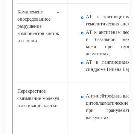
Комплемент –
АТ к эритроцитам 
опосредованное
гемолитических анеми
разрушение
АТ к антигенам десм
компонентов клеток
и базальной мембр
и и ткани
кожи при пузыр
дерматозах,
АТ к ганглиозидам
синдроме Гийена-Барр
Перекрестное
Антинейтрофильные
связывание молекул
цитоплазматически
и активация клетки
при гранулематоз
васкулитах