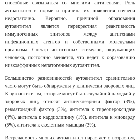
способные связываться со многими антигенами. Роль
аутоантител в норме и причина их появления изучена
недостаточно. Вероятно, причиной образования
аутоантител является перекрестная реактивность
иммуногенных эпитопов между антигенами
инфекционных агентов и собственными молекулами
организма. Спектр антигенных стимулов, окружающих
человека, постоянно меняется, что ведет к образованию
низкоаффинных непатогенных аутоантител.
Большинство разновидностей аутоантител сравнительно
часто могут быть обнаружены у клинически здоровых лиц.
К аутоантителам, которые могут быть случайной находкой у
здоровых лиц, относят антинуклеарный фактор (3%),
ревматоидный фактор (3%), антитела к тиреопероксидазе
(4%), антитела к кардиолипину (1%), антитела к миокарду
(5%), антитела к скелетным мышцам (3%).
Встречаемость многих аутоантител нарастает с возрастом,