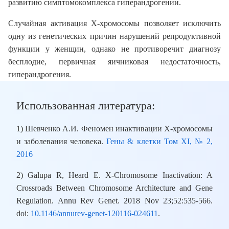
развитию симптомокомплекса гиперандрогении.
Случайная активация X-хромосомы позволяет исключить
одну из генетических причин нарушений репродуктивной
функции у женщин, однако не противоречит диагнозу
бесплодие, первичная яичниковая недостаточность,
гиперандрогения.
Использованная литература:
1) Шевченко А.И. Феномен инактивации Х-хромосомы
и заболевания человека.
Гены & клетки Том XI, № 2,
2016
2) Galupa R, Heard E. X-Chromosome Inactivation: A
Crossroads Between Chromosome Architecture and Gene
Regulation. Annu Rev Genet. 2018 Nov 23;52:535-566.
doi:
10.1146/annurev-genet-120116-024611
.