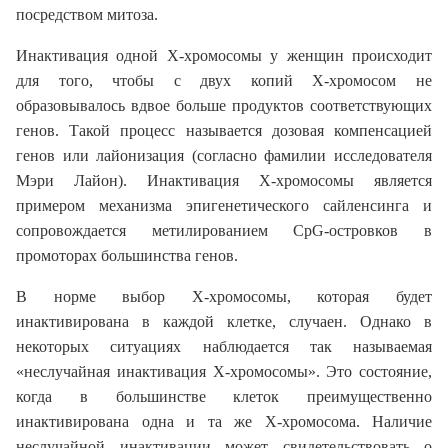
посредством митоза.
Инактивация одной Х-хромосомы у женщин происходит
для того, чтобы с двух копий Х-хромосом не
образовывалось вдвое больше продуктов соответствующих
генов. Такой процесс называется дозовая компенсацией
генов или лайонизация (согласно фамилии исследователя
Мэри Лайон). Инактивация Х-хромосомы является
примером механизма эпигенетического сайленсинга и
сопровождается метилированием CpG-островков в
промоторах большинства генов.
В норме выбор Х-хромосомы, которая будет
инактивирована в каждой клетке, случаен. Однако в
некоторых ситуациях наблюдается так называемая
«неслучайная инактивация Х-хромосомы». Это состояние,
когда в большинстве клеток преимущественно
инактивирована одна и та же Х-хромосома. Наличие
неслучайной инактивации может свидетельствовать о