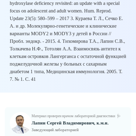
hydroxylase deficiency revisited: an update with a special
focus on adolescent and adult women. Hum. Reprod.
Update 23(5): 580–599 – 2017 3. Кураева Т. Л., Сечко Е.
А. и др. Молекулярно-генетические и клинические
варианты MODY2 и MODY3 у детей в России //
Пробл. эндокр. - 2015. 4. Тихомирова Т.А., Лапин С.В.,
Толкачева Н.Ф., Тотолян А.А. Взаимосвязь антител к
клеткам островков Лангерганса с остаточной функцией
поджелудочной железы у больных с сахарным
диабетом 1 типа, Медицинская иммунология. 2005. Т.
7. № 1. С. 41
Материал проверен врачом лабораторной диагностики
🩺
Лапин Сергей Владимирович, к.м.н.
Заведующий лабораторией