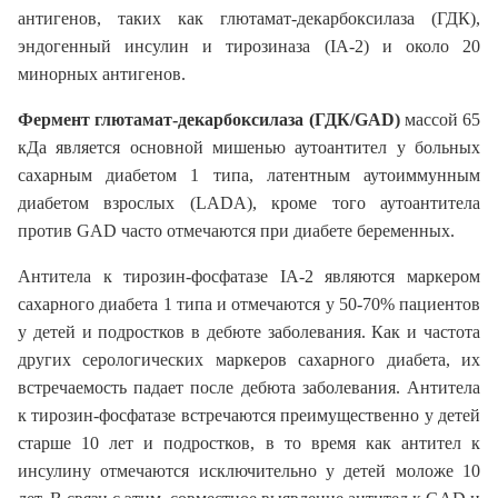
антигенов, таких как глютамат-декарбоксилаза (ГДК),
эндогенный инсулин и тирозиназа (IA-2) и около 20
минорных антигенов.
Фермент глютамат-декарбоксилаза (ГДК/GAD)
массой 65
кДа является основной мишенью аутоантител у больных
сахарным диабетом 1 типа, латентным аутоиммунным
диабетом взрослых (LADA), кроме того аутоантитела
против GAD часто отмечаются при диабете беременных.
Антитела к тирозин-фосфатазе IA-2 являются маркером
сахарного диабета 1 типа и отмечаются у 50-70% пациентов
у детей и подростков в дебюте заболевания. Как и частота
других серологических маркеров сахарного диабета, их
встречаемость падает после дебюта заболевания. Антитела
к тирозин-фосфатазе встречаются преимущественно у детей
старше 10 лет и подростков, в то время как антител к
инсулину отмечаются исключительно у детей моложе 10