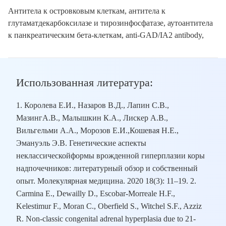
Антитела к островковым клеткам, антитела к
глутаматдекарбоксилазе и тирозинфосфатазе, аутоантитела
к панкреатическим бета-клеткам, anti-GAD/IA2 antibody,
Использованная литература:
1. Королева Е.И., Назаров В.Д., Лапин С.В.,
МазингА.В., Малышкин К.А., Лискер А.В.,
Вильгельми А.А., Морозов Е.И.,Кошевая Н.Е.,
Эмануэль Э.В. Генетические аспекты
неклассическойформы врожденной гиперплазии коры
надпочечников: литературный обзор и собственный
опыт. Молекулярная медицина. 2020 18(3): 11–19. 2.
Carmina E., Dewailly D., Escobar-Morreale H.F.,
Kelestimur F., Moran C., Oberfield S., Witchel S.F., Azziz
R. Non-classic congenital adrenal hyperplasia due to 21-