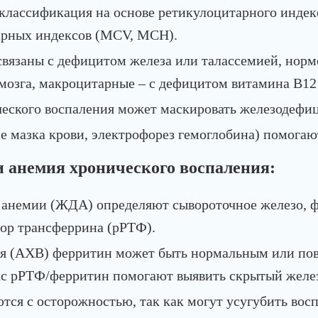
классификация на основе ретикулоцитарного индек
арных индексов (MCV, MCH).
вязаны с дефицитом железа или талассемией, норм
 мозга, макроцитарные – с дефицитом витамина B1
ческого воспаления может маскировать железодефи
е мазка крови, электрофорез гемоглобина) помогаю
и анемия хронического воспаления:
 анемии (ЖДА) определяют сывороточное железо,
тор трансферрина (рРТФ).
я (АХВ) ферритин может быть нормальным или пов
кс рРТФ/ферритин помогают выявить скрытый желе
ся с осторожностью, так как могут усугубить восп