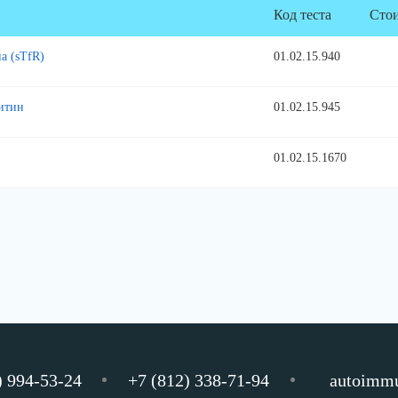
Код теста
Сто
а (sTfR)
01.02.15.940
итин
01.02.15.945
01.02.15.1670
) 994-53-24
+7 (812) 338-71-94
autoimm