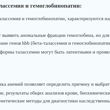
лассемия и гемоглобинопатии:
талассемия и гемоглобинопатии, характеризуются н
т выявить аномальные фракции гемоглобина, но для
ние генов hbb (бета-талассемия и гемоглобинопатии
 формы талассемии могут быть латентными и проявл
ика анемий позволяет определить причину и выбра
е, результаты общих анализов крови, биохимическ
енетические методы для диагностики наследственн