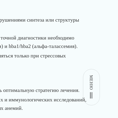
арушениями синтеза или структуры
 точной диагностики необходимо
) и hba1/hba2 (альфа-талассемия).
яться только при стрессовых
МЕНЮ
ть оптимальную стратегию лечения.
их и иммунологических исследований,
ых анемий.