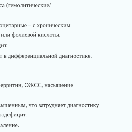
са (гемолитические/
оцитарные – с хроническим
2 или фолиевой кислоты.
цит.
т в дифференциальной диагностике.
 ферритин, ОЖСС, насыщение
ышенным, что затрудняет диагностику
зодефицит.
аление.