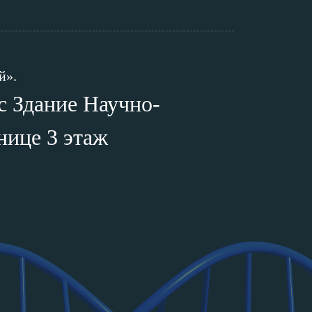
й».
ус Здание Научно-
нице 3 этаж