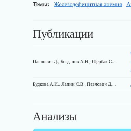
Темы:
Железодефицитная анемия
А
Публикации
Павлович Д., Богданов А.Н., Щербак С....
Будкова А.И., Лапин С.В., Павлович Д....
Анализы