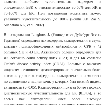
является наиболее чувствительным маркером в
определении ВЗК с чувствительностью 30-50% для ЯК и
70-100% для БК. При повышении норматива можно
увеличить чувствительность до 100% (Poullis AP, Zar S,
Sundaram KK, et al. 2002).
В исследовании Langhorst J, (Университет Дуйсбург-Эссен,
Германия) определяли лактоферрин, кальпротектин в стуле,
эластазу полиморфноядерных нейтрофилов и СРБ у 42
больных ЯК и 43 БК. Активность болезни определяли для
ЯК согласно colitis activity index (CAI) и для БК согласно
Crohn's disease activity index (CDAI). Больные с высоким
индексом активности демонстрировали значительно более
высокие уровни лактоферрина, кальпротектина и эластазы
по сравнению с пациентами, у которых был низкий индекс
активности (р<0.05). Кальпротектин показал более высокую
диагностическую чувствительность для БК (81.4%), в то
время как лактоферрин имел более высокую
чувствительность по сравнению с другими маркерами для