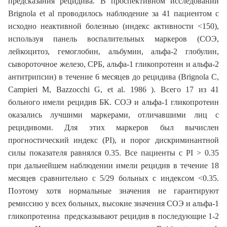
предсказания рецидива. В проспективном исследовании
Brignola et al проводилось наблюдение за 41 пациентом с
исходно неактивной болезнью (индекс активности <150),
используя панель воспалительных маркеров (СОЭ,
лейкоцитоз, гемоглобин, альбумин, альфа-2 глобулин,
сывороточное железо, СРБ, альфа-1 гликопротеин и альфа-2
антитрипсин) в течение 6 месяцев до рецидива (Brignola C,
Campieri M, Bazzocchi G, et al. 1986 ). Всего 17 из 41
больного имели рецидив БК. СОЭ и альфа-1 гликопротеин
оказались лучшими маркерами, отличавшими лиц с
рецидивоми. Для этих маркеров был вычислен
прогностический индекс (PI), и порог дискриминантной
силы показателя равнялся 0.35. Все пациенты с PI > 0.35
при дальнейшем наблюдении имели рецидив в течение 18
месяцев сравнительно с 5/29 больных с индексом <0.35.
Поэтому хотя нормальные значения не гарантируют
ремиссию у всех больных, высокие значения СОЭ и альфа-1
гликопротеина предсказывают рецидив в последующие 1-2