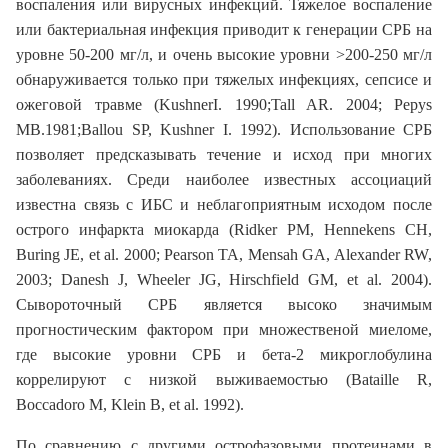
воспаления или вирусных инфекций. Тяжелое воспаление
или бактериальная инфекция приводит к генерации СРБ на
уровне 50-200 мг/л, и очень высокие уровни >200-250 мг/л
обнаруживается только при тяжелых инфекциях, сепсисе и
ожеговой травме (KushnerI. 1990;Tall AR. 2004; Pepys
MB.1981;Ballou SP, Kushner I. 1992). Использование СРБ
позволяет предсказывать течение и исход при многих
заболеваниях. Среди наиболее известных ассоциаций
известна связь с ИБС и неблагоприятным исходом после
острого инфаркта миокарда (Ridker PM, Hennekens CH,
Buring JE, et al. 2000; Pearson TA, Mensah GA, Alexander RW,
2003; Danesh J, Wheeler JG, Hirschfield GM, et al. 2004).
Сывороточный СРБ является высоко значимым
прогностическим фактором при множественой миеломе,
где высокие уровни СРБ и бета-2 микроглобулина
коррелируют с низкой выживаемостью (Bataille R,
Boccadoro M, Klein B, et al. 1992).
По сравнению с другими острофазовыми протеинами в