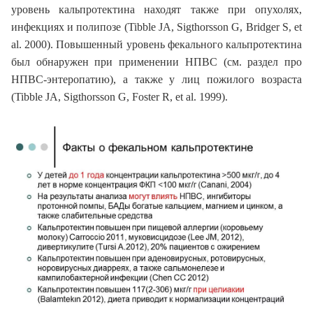
уровень кальпротектина находят также при опухолях,
инфекциях и полипозе (Tibble JA, Sigthorsson G, Bridger S, et
al. 2000). Повышенный уровень фекального кальпротектина
был обнаружен при применении НПВС (см. раздел про
НПВС-энтеропатию), а также у лиц пожилого возраста
(Tibble JA, Sigthorsson G, Foster R, et al. 1999).