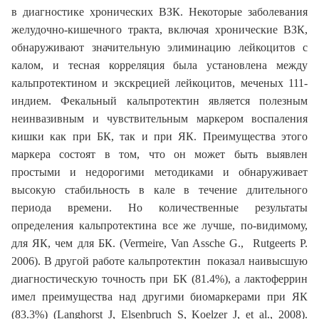
в диагностике хронических ВЗК. Некоторые заболевания
желудочно-кишечного тракта, включая хронические ВЗК,
обнаруживают значительную элиминацию лейкоцитов с
калом, и тесная корреляция была установлена между
кальпротектином и экскрецией лейкоцитов, меченых 111-
индием. Фекальный кальпротектин является полезным
неинвазивным и чувствительным маркером воспаления
кишки как при БК, так и при ЯК. Преимущества этого
маркера состоят в том, что он может быть выявлен
простыми и недорогими методиками и обнаруживает
высокую стабильность в кале в течение длительного
периода времени. Но количественные результаты
определения кальпротектина все же лучше, по-видимому,
для ЯК, чем для БК. (Vermeire, Van Assche G., Rutgeerts P.
2006). В другой работе кальпротектин показал наивысшую
диагностическую точность при БК (81.4%), а лактоферрин
имел преимущества над другими биомаркерами при ЯК
(83.3%) (Langhorst J, Elsenbruch S, Koelzer J, et al., 2008).