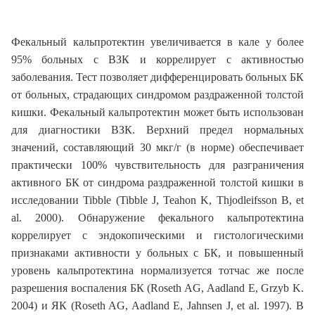
Фекальный кальпротектин увеличивается в кале у более
95% больных с ВЗК и коррелирует с активностью
заболевания. Тест позволяет дифференцировать больных БК
от больных, страдающих синдромом раздраженной толстой
кишки. Фекальный кальпротектин может быть использован
для диагностики ВЗК. Верхний предел нормальных
значений, составляющий 30 мкг/г (в норме) обеспечивает
практически 100% чувствительность для разграничения
активного БК от синдрома раздраженной толстой кишки в
исследовании Tibble (Tibble J, Teahon K, Thjodleifsson B, et
al. 2000). Обнаружение фекального кальпротектина
коррелирует с эндокопическими и гистологическими
признаками активности у больных с БК, и повышенный
уровень кальпротектина нормализуется тотчас же после
разрешения воспаления БК (Roseth AG, Aadland E, Grzyb K.
2004) и ЯК (Roseth AG, Aadland E, Jahnsen J, et al. 1997). В