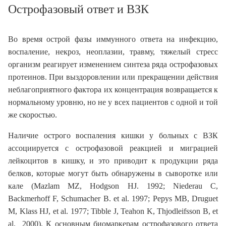
Острофазовый ответ и ВЗК
Во время острой фазы иммунного ответа на инфекцию,
воспаление, некроз, неоплазии, травму, тяжелый стресс
организм реагирует изменением синтеза ряда острофазовых
протеинов. При выздоровлении или прекращении действия
неблагоприятного фактора их концентрация возвращается к
нормальному уровню, но не у всех пациентов с одной и той
же скоростью.
Наличие острого воспаления кишки у больных с ВЗК
ассоциируется с острофазовой реакцией и миграцией
лейкоцитов в кишку, и это приводит к продукции ряда
белков, которые могут быть обнаружены в сыворотке или
кале (Mazlam MZ, Hodgson HJ. 1992; Niederau C,
Backmerhoff F, Schumacher B. et al. 1997; Pepys MB, Druguet
M, Klass HJ, et al. 1977; Tibble J, Teahon K, Thjodleifsson B, et
al. 2000). К основным биомаркерам острофазового ответа