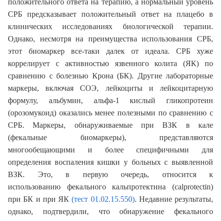
положительного ответа на терапию, а нормальный уровень
СРБ предсказывает положительный ответ на плацебо в
клинических исследованиях биологической терапии.
Однако, несмотря на преимущества использования СРБ,
этот биомаркер все-таки далек от идеала. СРБ хуже
коррелирует с активностью язвенного колита (ЯК) по
сравнению с болезнью Крона (БК). Другие лабораторные
маркеры, включая СОЭ, лейкоциты и лейкоцитарную
формулу, альбумин, альфа-1 кислый гликопротеин
(орозомукоид) оказались менее полезными по сравнению с
СРБ. Маркеры, обнаруживаемые при ВЗК в кале
(фекальные биомаркеры), представляются
многообещающими и более специфичными для
определения воспаления кишки у больных с выявленной
ВЗК. Это, в первую очередь, относится к
использованию фекального кальпротектина (calprotectin)
при БК и при ЯК
(тест 01.02.15.550)
. Недавние результаты,
однако, подтвердили, что обнаружение фекального