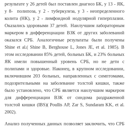
результате у 26 детей был поставлен диагноз БК, у 13 - ЯК,
у 8- полипоза, у 2 - туберкулеза, у 3 - неопределенного
колита (НК), у 2 - лимфоидной нодулярной гиперплазии.
Оказались здоровыми 37 детей. Наилучшим лабораторным
маркером в дифференциации ВЗК от других заболеваний
оказался СРБ. Аналогичные результаты были получены
Shine et al.( Shine B, Berghouse L, Jones JE, et al. 1985). В
этом исследовании 85% детей, больных БК, и 23% больных
ЯК имели повышенный уровень СРБ, но не дети с
полипами и здоровые. Наконец, в крупном исследовании,
включившим 203 больных, направленных с симптомами,
подозрительными на заболевание толстой кишки, также
было установлено, что СРБ является наилучшим маркером
для дифференциации ВЗК от синдома раздраженной
толстой кишки (IBS)( Poullis AP, Zar S, Sundaram KK, et al.
2002).
Анализ полученных данных позволяет заключить, что СРБ