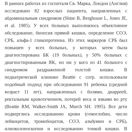
В ранних работах из госпиталя Св. Марка, Лондон (Англия)
исследовано 82 взрослых пациента, направленных с
абдоминальным синдромом (Shine B, Berghouse L, Jones JE,
et al. 1985). У всех больных выполнялось объективное
обследование, биопсия прямой кишки, определение СОЭ,
СРБ, альфа-1 гликопротеина. Из этих маркеров СРБ был
повышен у всех больных, у которых затем была
диагностирована БК (19 больных), у 50% больных с
диагностированным ЯК, но ни у кого из 41 больного с
синдромом раздраженной толстой кишки. В
педиатрической клинике Beattie с сотр. использовали
подобный подход при обследовании 91 ребенка (средний
возраст 11 лет), направленных с болями, диарреей,
ректальным кровотечением, потерей веса и язвами во рту
(Beattie RM, Walker-Smith JA, Murch SH. 1995). Все дети
подверглись исследованию крови (гемоглобин, число
лейкоцитов, тромобоцитов, СОЭ, альбумин и СРБ),
илиоколоноскопии и исследованию тонкой кишки. В