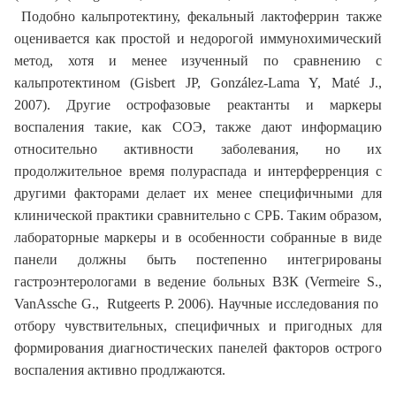
Подобно кальпротектину, фекальный лактоферрин также
оценивается как простой и недорогой иммунохимический
метод, хотя и менее изученный по сравнению с
кальпротектином (Gisbert JP, González-Lama Y, Maté J.,
2007). Другие острофазовые реактанты и маркеры
воспаления такие, как СОЭ, также дают информацию
относительно активности заболевания, но их
продолжительное время полураспада и интерферренция с
другими факторами делает их менее специфичными для
клинической практики сравнительно с СРБ. Таким образом,
лабораторные маркеры и в особенности собранные в виде
панели должны быть постепенно интегрированы
гастроэнтерологами в ведение больных ВЗК (Vermeire S.,
VanAssche G., Rutgeerts P. 2006). Научные исследования по
отбору чувствительных, специфичных и пригодных для
формирования диагностических панелей факторов острого
воспаления активно продлжаются.