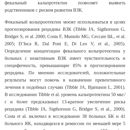
фекальный кальпротектин позволяет выявить
родственников с риском развития ВЗК.
Фекальный кольпроотектин моежт использоваться в целях
прогнозирования рецидива ВЗК (Tibble JA, Sigthorsson G,
Bridger S, et al. 2000; Costa F, Mumolo MG, Ceccare lliL, et al.
2005; D’Inca R, Dal Pont E, Di Leo V, et al., 2005).
Определение концентации фекального кольпротектина у
больных с неактивным ВЗК имеет чувствительность и
специфичность, превышающие 85% в прогнозировании
рецидива. По мнению исследователей, положительные
результаты могут помочь в назначении превентивного
лечения в подобных случаях (Tibble JA, Bjarnason I., 2001).
В исследовании Tibble et al. уровень кальпротектина 50 мкг/
г и более предсказывал 13-кратное увеличение риска
рецидива (Tibble JA, Sigthorsson G, Bridger S, et al., 2000).
Costa et al. включил в исследование 38 больных БК и 41
больного ЯК, находящихся в ремиссии по меньшей мере 5