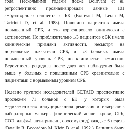
года. Несколькими годами позже Boirivant et al.
ретроспективно проанализировали данные 101
амбулаторного пациента с БК (Boirivant M, Leoni M,
Tariciotti D, et al. 1988). Половина пациентов имела
повышенный СРБ, и это коррелировало клинически с
активностью. Но приблизительно 1/3 пациентов с БК имели
клинические признаки активности, несмотря на
нормальные показатели СРБ, и 1/3 больных имела
повышенный уровень СРБ, но клинически ремиссию.
Вероятность рецидива после двух лет наблюдения была
выше у больных с повышенным СРБ сравнительно с
пациентами с нормальным уровнем СРБ.
Недавно группой исследователей GETAID проспективно
прослежен 71 больной с БК, у которых была
медикаментозно индуцированная ремиссия и измерялись
лабораторные маркеры (клинический анализ крови, СРБ,
СОЭ, альфа-1 антитрипсин, оросомукоид) каждые 6 недель
(Bataille R, Boccadoro M, Klein B, et al. 1992 ). Рецидив былу