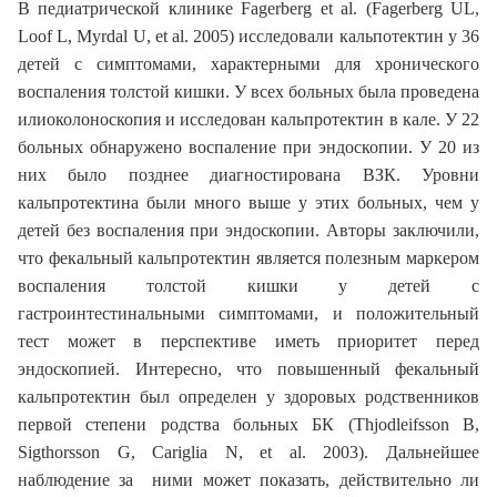
В педиатрической клинике Fagerberg et al. (Fagerberg UL,
Loof L, Myrdal U, et al. 2005) исследовали кальпотектин у 36
детей с симптомами, характерными для хронического
воспаления толстой кишки. У всех больных была проведена
илиоколоноскопия и исследован кальпротектин в кале. У 22
больных обнаружено воспаление при эндоскопии. У 20 из
них было позднее диагностирована ВЗК. Уровни
кальпротектина были много выше у этих больных, чем у
детей без воспаления при эндоскопии. Авторы заключили,
что фекальный кальпротектин является полезным маркером
воспаления толстой кишки у детей с
гастроинтестинальными симптомами, и положительный
тест может в перспективе иметь приоритет перед
эндоскопией. Интересно, что повышенный фекальный
кальпротектин был определен у здоровых родственников
первой степени родства больных БК (Тhjodleifsson B,
Sigthorsson G, Cariglia N, et al. 2003). Дальнейшее
наблюдение за ними может показать, действительно ли