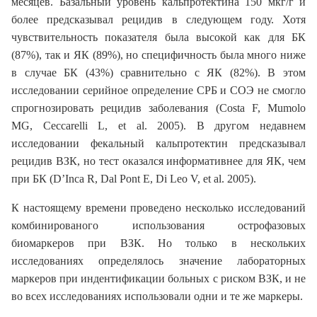
месяцев. Базальный уровень кальпротектина 150 мкг/г и
более предсказывал рецидив в следующем году. Хотя
чувствительность показателя была высокой как для БК
(87%), так и ЯК (89%), но специфичность была много ниже
в случае БК (43%) сравнительно с ЯК (82%). В этом
исследовании серийное определение СРБ и СОЭ не смогло
спрогнозировать рецидив заболевания (Costa F, Mumolo
MG, Ceccarelli L, et al. 2005). В другом недавнем
исследовании фекальный кальпротектин предсказывал
рецидив ВЗК, но тест оказался информативнее для ЯК, чем
при БК (D’Inca R, Dal Pont E, Di Leo V, et al. 2005).
К настоящему времени проведено несколько исследований
комбинированого использования острофазовых
биомаркеров при ВЗК. Но только в нескольких
исследованиях определялось значение лабораторных
маркеров при индентификации больных с риском ВЗК, и не
во всех исследованиях использовали одни и те же маркеры.