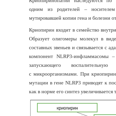
Криопиринопатии наследуются по 
одним из родителей – носителем
мутировавшей копии гена и болезни от
Криопирин входит в семейство внутр
Образует олигомеры молекул в вид
составных звеньев и связывается с а
компонент NLRP3-инфламмасомы – ц
запускающего воспалительну
с микроорганизмами. При криопирин
мутации в гене NLRP3 приводят к по
как в норме его синтез увеличивается 