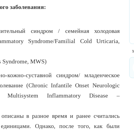
ого заболевания:
лительный синдром / семейная холодовая
ammatory Syndrome/Familial Cold Urticaria,
М
s Syndrome, MWS)
но-кожно-суставной синдром/ младенческое
левание (Chronic Infantile Onset Neurologic
et Multisystem Inflammatory Disease –
исаны в разное время и ранее считались
 единицами. Однако, после того, как были