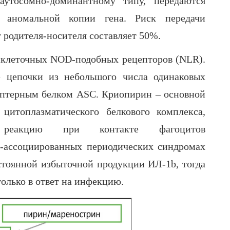
аутосомно-доминантному типу, передаются
 аномальной копии гена. Риск передачи
 родителя-носителя составляет 50%.
иклеточных NOD-подобных рецепторов (NLR).
е цепочки из небольшого числа одинаковых
даптерным белком ASC. Криопирин – основной
итоплазматического белкового комплекса,
ю реакцию при контакте фагоцитов
-ассоциированных периодических синдромах
стоянной избыточной продукции ИЛ-1b, тогда
только в ответ на инфекцию.