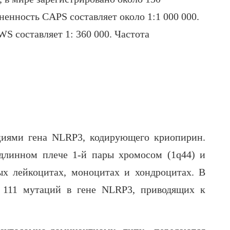
енность CAPS составляет около 1:1 000 000.
S составляет 1: 360 000. Частота
циями гена NLRP3, кодирующего криопирин.
длинном плече 1-й пары хромосом (1q44) и
ых лейкоцитах, моноцитах и хондроцитах. В
 111 мутаций в гене NLRP3, приводящих к