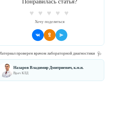
Понравилась статья?
♥
♥
♥
♥
♥
Хочу поделиться
атериал проверен врачом лабораторной диагностики
🩺
Назаров Владимир Дмитриевич, к.м.н.
Врач КЛД