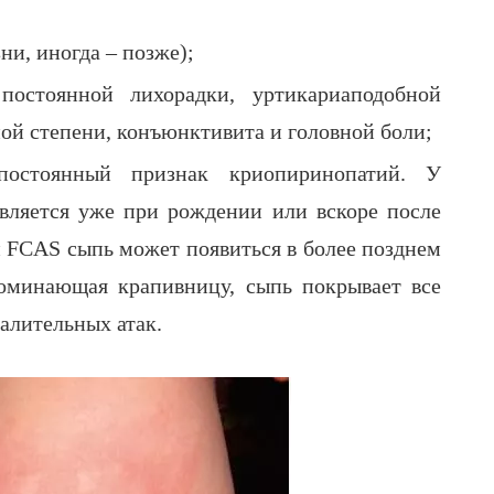
ни, иногда – позже);
остоянной лихорадки, уртикариаподобной
ой степени, конъюнктивита и головной боли;
остоянный признак криопиринопатий. У
вляется уже при рождении или вскоре после
 FCAS сыпь может появиться в более позднем
поминающая крапивницу, сыпь покрывает все
палительных атак.