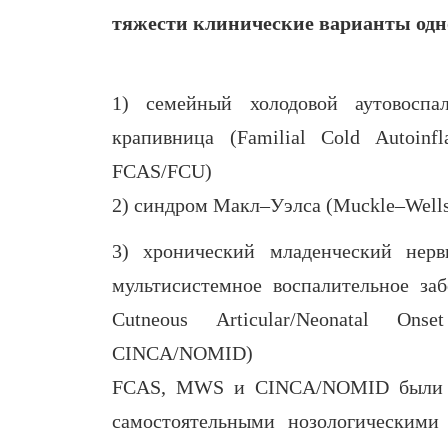
тяжести клинические варианты одн
1) семейный холодовой аутовоспа
крапивница (Familial Cold Autoinfl
FCAS/FCU)
2) синдром Макл–Уэлса (Muckle–Well
3) хронический младенческий нерв
мультисистемное воспалительное забо
Cutneous Articular/Neonatal Ons
CINCA/NOMID)
FCAS, MWS и CINCA/NOMID были оп
самостоятельными нозологическими