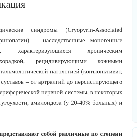
икация
дические синдромы (Cryopyrin-Аssociated
иринопатии) – наследственные моногенные
ния, характеризующиеся хроническим
хорадкой, рецидивирующими кожными
тальмологической патологией (конъюнктивит,
суставов – от артралгий до персистирующего
периферической нервной системы, в некоторых
тугоухости, амилоидоза (у 20-40% больных) и
представляют собой различные по степени