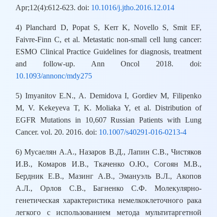
Apr;12(4):612-623. doi:
10.1016/j.jtho.2016.12.014
4) Planchard D, Popat S, Kerr K, Novello S, Smit EF,
Faivre-Finn C, et al. Metastatic non-small cell lung cancer:
ESMO Clinical Practice Guidelines for diagnosis, treatment
and follow-up. Ann Oncol 2018. doi:
10.1093/annonc/mdy275
5) Imyanitov E.N., A. Demidova I, Gordiev M, Filipenko
M, V. Kekeyeva T, K. Moliaka Y, et al. Distribution of
EGFR Mutations in 10,607 Russian Patients with Lung
Cancer. vol. 20. 2016. doi:
10.1007/s40291-016-0213-4
6) Мусаелян А.А., Назаров В.Д., Лапин С.В., Чистяков
И.В., Комаров И.В., Ткаченко О.Ю., Согоян М.В.,
Бердник Е.В., Мазинг А.В., Эмануэль В.Л., Акопов
А.Л., Орлов С.В., Багненко С.Ф. Молекулярно-
генетическая характеристика немелкоклеточного рака
легкого с использованием метода мультитаргетной