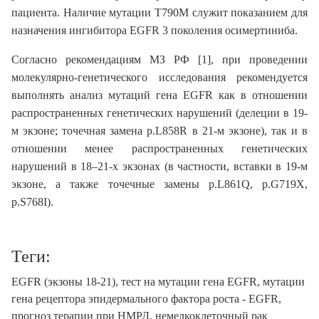
пациента. Наличие мутации T790M служит показанием для
назначения ингибитора EGFR 3 поколения осимертиниба.
Согласно рекомендациям МЗ РФ [1], при проведении
молекулярно-генетического исследования рекомендуется
выполнять анализ мутаций гена EGFR как в отношении
распространенных генетических нарушений (делеции в 19-
м экзоне; точечная замена p.L858R в 21-м экзоне), так и в
отношении менее распространенных генетических
нарушений в 18–21-х экзонах (в частности, вставки в 19-м
экзоне, а также точечные замены p.L861Q, p.G719X,
p.S768I).
Теги:
EGFR (экзоны 18-21), тест на мутации гена EGFR, мутации
гена рецептора эпидермального фактора роста - EGFR,
прогноз терапии при НМРЛ, немелкоклеточный рак