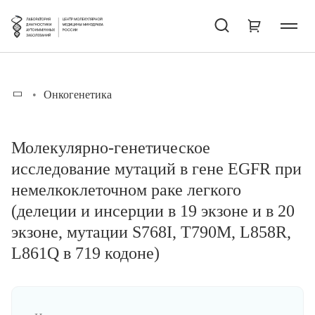
Онкогенетика
Молекулярно-генетическое
исследование мутаций в гене EGFR при
немелкоклеточном раке легкого
(делеции и инсерции в 19 экзоне и в 20
экзоне, мутации S768I, T790M, L858R,
L861Q в 719 кодоне)