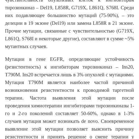
тирозинкиназ – Del19, L858R, G719X, L861Q, S768I. Среди
них подавляющее большинство мутаций (75-90%), – это
делеции в 19 экзоне (Del19) или замена L858R в 21 экзоне.
Прочие мутации, связанные с чувствительностью (G719X,
L861Q, S768I и некоторые другие), составляют в сумме ~5%
мутантных случаев.
Мутации в гене EGFR, определяющие устойчивость
(резистентность) к ингибиторам тирозинкиназ – Ins20,
T790M. Ins20 встречается лишь в 3% опухолей с мутациями.
Мутация Т790М является наиболее частой причиной
возникновения резистентности к проводимой таргетной
терапии. Частота выявления этой мутации после
проведения химиотерапии ингибиторами тирозинкиназы 1-
го и 2-го поколений составляет 50-60%, однако в 1-3%
случаев мутация может возникать de novo. Своевременное
выявление этой мутации позволяет выяснить причину
резистентности и принять решение о смене терапии у