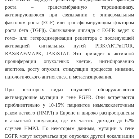
роста – трансмембранную тирозинкиназу,
активирующююся при связывании с эпидермальным
фактором роста (EGF) или трансформирующим фактором
роста бета (TGFβ). Связывание лиганда с EGFR ведет к
гомо- или гетеродимеризации рецептора с последующей
активацией сигнальных путей PI3K/AKT/mTOR,
RAS/RAF/MAPK, JAK/STAT. Это приводит к активной
пролиферации опухолевых клеток, ингибированию
апоптоза, росту опухоли, стимуляции процессов инвазии,
патологического ангиогенеза и метастазирования.
При некоторых видах опухолей обнаруживаются
активирующие мутации в гене EGFR. Они встречаются
приблизительно у 10-15% пациентов немелкоклеточным
раком легкого (НМРЛ) в Европе и широко распространены
в азиатской популяции, где их частота доходит до 62%
случаев НМРЛ. По некоторым данным, мутации в гене
EGFR могут встречаться при опухолях другой локализации