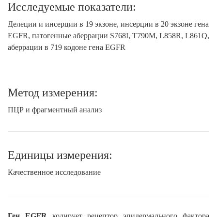
Исследуемые показатели:
Делеции и инсерции в 19 экзоне, инсерции в 20 экзоне гена
EGFR, патогенные аберрации S768I, T790M, L858R, L861Q,
аберрации в 719 кодоне гена EGFR
Метод измерения:
ПЦР и фрагментный анализ
Единицы измерения:
Качественное исследование
Ген EGFR
кодирует рецептор эпидермального фактора