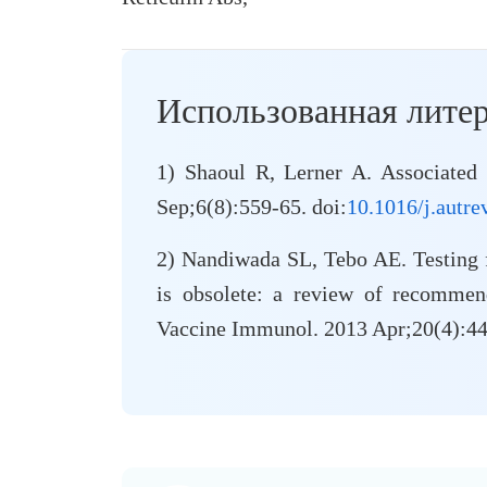
Использованная литер
1) Shaoul R, Lerner A. Associated 
Sep;6(8):559-65. doi:
10.1016/j.autre
2) Nandiwada SL, Tebo AE. Testing fo
is obsolete: a review of recommend
Vaccine Immunol. 2013 Apr;20(4):44