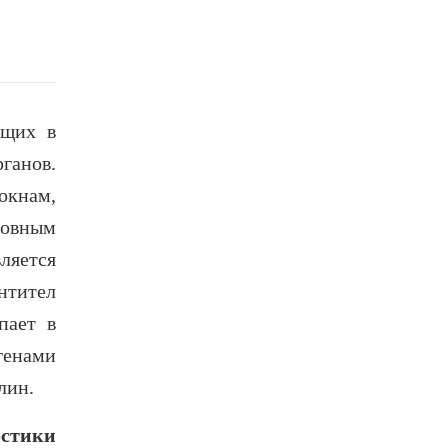
ющих в
ганов.
окнам,
новным
ляется
нтител
пает в
генами
лин.
остики