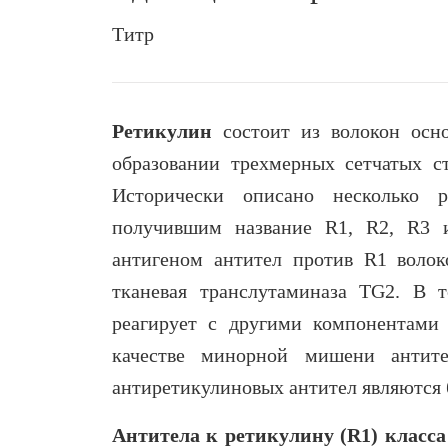
Титр
Ретикулин
состоит из волокон осно
образовании трехмерных сетчатых с
Исторически описано несколько р
получившим название R1, R2, R3 и
антигеном антител против R1 волок
тканевая транслутаминаза TG2. В т
реагирует с другими компонентами 
качестве минорной мишени антите
антиретикулиновых антител являются 
Антитела к ретикулину (R1) класса