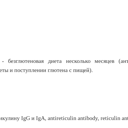
 безглютеновая диета несколько месяцев (ан
еты и поступлении глютена с пищей).
лину IgG и IgA, antireticulin antibody, reticulin an