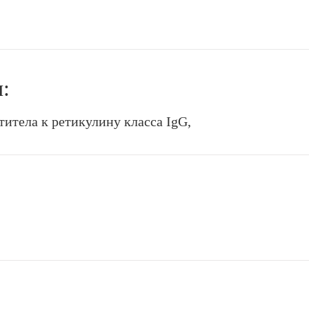
:
титела к ретикулину класса IgG,