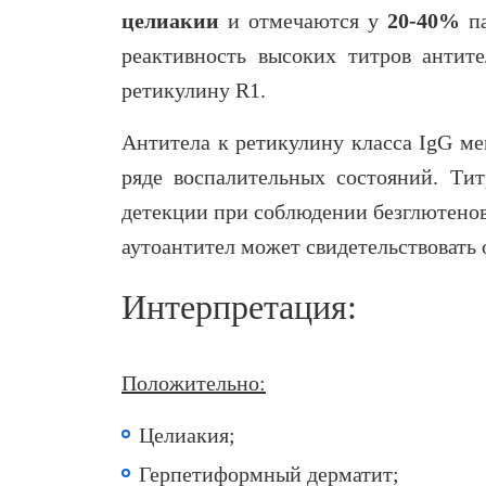
целиакии
и отмечаются у
20-40%
па
реактивность высоких титров антите
ретикулину R1.
Антитела к ретикулину класса IgG ме
ряде воспалительных состояний. Ти
детекции при соблюдении безглютенов
аутоантител может свидетельствовать
Интерпретация:
Положительно:
Целиакия;
Герпетиформный дерматит;