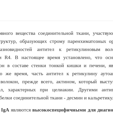
вного вещества соединительной ткани, участву
труктур, образующих строму паренхиматозных ор
азновидностей антител к ретикулиновым вол
 R4. В настоящее время установлено, что ос
он в составе стенки тонкой кишки и печени, яв
о же время, часть антител к ретикулину аутоа
волокон, прежде всего, актином, который высту
л, характерных при целиакии. Другими анти
белки соединительной ткани - десмин и кальретику
 IgA
являются
высокоспецифичными для диагн