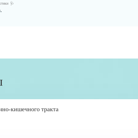
остики
🩺
.
ы
чно-кишечного тракта