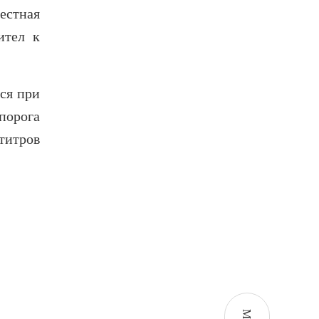
естная
ител к
ся при
порога
титров