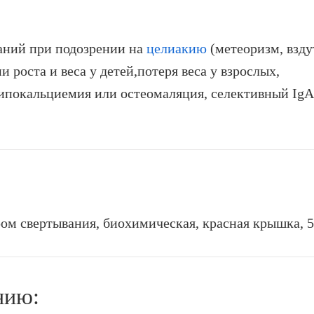
аний при подозрении на
целиакию
(метеоризм, взду
и роста и веса у детей,потеря веса у взрослых,
ипокальциемия или остеомаляция, селективный IgA
ром свертывания, биохимическая, красная крышка, 5
нию: