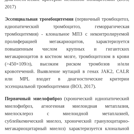
2017)
Эссенциальная тромбоцитемия
(первичный тромбоцитоз,
идиопатический тромбоцитоз, геморрагическая
тромбоцитемия) - клональное МПЗ с неконтролируемой
пролиферацией мегакариоцитов, характеризуется
повышенным числом крупных и гигантских
мегакариоцитов в костном мозге, тромбоцитозом в крови
(>450×109/л), высоким риском тромбозов и/или
кровотечений. Выявление мутаций в генах JAK2, CALR
или MPL входит в диагностические критерии
эссенциальной тромбоцитемии (ВОЗ, 2017).
Первичный миелофиброз
(хронический идиопатический
миелофиброз, агногенная миелоидная метаплазия,
миелосклероз с миелоидной метаплазией,
сублейкемический миелоз, хронический гранулоцитарно-
мегакариоцитарный миелоз) характеризуется клональной