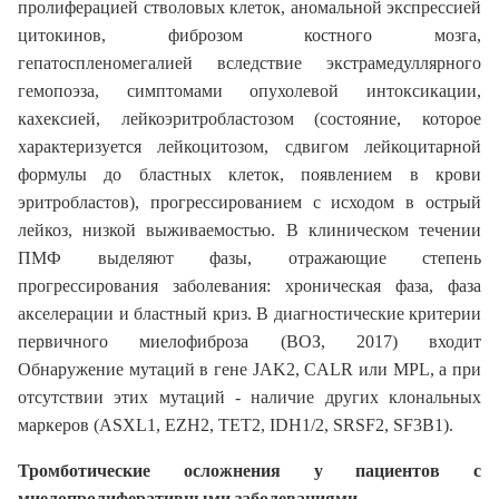
пролиферацией стволовых клеток, аномальной экспрессией
цитокинов, фиброзом костного мозга,
гепатоспленомегалией вследствие экстрамедуллярного
гемопоэза, симптомами опухолевой интоксикации,
кахексией, лейкоэритробластозом (состояние, которое
характеризуется лейкоцитозом, сдвигом лейкоцитарной
формулы до бластных клеток, появлением в крови
эритробластов), прогрессированием с исходом в острый
лейкоз, низкой выживаемостью. В клиническом течении
ПМФ выделяют фазы, отражающие степень
прогрессирования заболевания: хроническая фаза, фаза
акселерации и бластный криз. В диагностические критерии
первичного миелофиброза (ВОЗ, 2017) входит
Обнаружение мутаций в гене JAK2, CALR или MPL, а при
отсутствии этих мутаций - наличие других клональных
маркеров (ASXL1, EZH2, TET2, IDH1/2, SRSF2, SF3B1).
Тромботические осложнения у пациентов с
миелопролиферативными заболеваниями