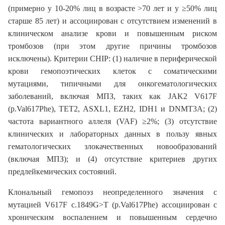
(примерно у 10-20% лиц в возрасте >70 лет и у ≥50% лиц
старше 85 лет) и ассоциирован с отсутствием изменений в
клиническом анализе крови и повышенным риском
тромбозов (при этом другие причины тромбозов
исключены). Критерии CHIP: (1) наличие в периферической
крови гемопоэтических клеток с соматическими
мутациями, типичными для онкогематологических
заболеваний, включая МПЗ, таких как JAK2 V617F
(p.Val617Phe), TET2, ASXL1, EZH2, IDH1 и DNMT3A; (2)
частота вариантного аллеля (VAF) ≥2%; (3) отсутствие
клинических и лабораторных данных в пользу явных
гематологических злокачественных новообразований
(включая МПЗ); и (4) отсутствие критериев других
предлейкемических состояний.
Клональный гемопоэз неопределенного значения с
мутацией V617F c.1849G>T (p.Val617Phe) ассоциирован с
хроническим воспалением и повышенным сердечно