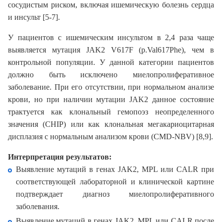
сосудистым риском, включая ишемическую болезнь сердца
и инсульт [5-7].
У пациентов с ишемическим инсультом в 2,4 раза чаще
выявляется мутация JAK2 V617F (p.Val617Phe), чем в
контрольной популяции. У данной категории пациентов
должно быть исключено миелопролиферативное
заболевание. При его отсутствии, при нормальном анализе
крови, но при наличии мутации JAK2 данное состояние
трактуется как клональный гемопоэз неопределенного
значения (CHIP) или как клональная мегакариоцитарная
дисплазия с нормальным анализом крови (CMD-NBV) [8,9].
Интерпретация результатов:
Выявление мутаций в генах JAK2, MPL или CALR при
соответствующей лабораторной и клинической картине
подтверждает диагноз миелопролиферативного
заболевания.
Выявление мутаций в генах JAK2, MPL или CALR после