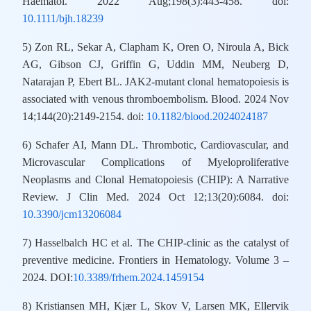
Haematol. 2022 Aug;198(3):443-458. doi:
10.1111/bjh.18239
5) Zon RL, Sekar A, Clapham K, Oren O, Niroula A, Bick
AG, Gibson CJ, Griffin G, Uddin MM, Neuberg D,
Natarajan P, Ebert BL. JAK2-mutant clonal hematopoiesis is
associated with venous thromboembolism. Blood. 2024 Nov
14;144(20):2149-2154. doi:
10.1182/blood.2024024187
6) Schafer AI, Mann DL. Thrombotic, Cardiovascular, and
Microvascular Complications of Myeloproliferative
Neoplasms and Clonal Hematopoiesis (CHIP): A Narrative
Review. J Clin Med. 2024 Oct 12;13(20):6084. doi:
10.3390/jcm13206084
7) Hasselbalch HC et al. The CHIP-clinic as the catalyst of
preventive medicine. Frontiers in Hematology. Volume 3 –
2024. DOI:
10.3389/frhem.2024.1459154
8) Kristiansen MH, Kjær L, Skov V, Larsen MK, Ellervik