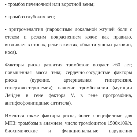
• тромбоз печеночной или воротной вены;
• тромбоз глубоких вен;
• эритромелалгия (пароксизмы локальной жгучей боли с
отеком и резким покраснением кожи; как правило,
возникает в стопах, реже в кистях, области ушных раковин,
носа).
Факторы риска развития тромбозов: возраст >60 лет;
повышенная масса тела; сердечно-сосудистые факторы
риска (курение, артериальная гипертензия,
гиперхолестеринемия); наличие тромбофилии (мутации
Лейден в гене фактора V, в гене протромбина,
антифосфолипидные антитела).
Имеются также факторы риска, более специфичные для
МПЗ: тромбозы в анамнезе, число тромбоцитов 1500х109/л,
биохимические и функциональные нарушения