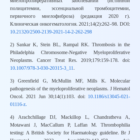
миелопролиферативных заболеваний (истинной
полицитемии, эссенциальной тромбоцитемии,
первичного миелофиброза) (редакция 2020 г).
Клиническая онкогематология. 2021;14(2):262–98. DOI:
10.21320/2500-2139-2021-14-2-262-298
2) Sankar K, Stein BL, Rampal RK. Thrombosis in the
Philadelphia Chromosome-Negative Myeloproliferative
Neoplasms. Cancer Treat Res. 2019;179:159-178. doi:
10.1007/978-3-030-20315-3_11
.
3) Greenfield G, McMullin MF, Mills K. Molecular
pathogenesis of the myeloproliferative neoplasms. J Hematol
Oncol. 2021 Jun 30;14(1):103. doi:
10.1186/s13045-021-
01116-z.
4) Arachchillage DJ, Mackillop L, Chandratheva A,
Motawani J, MacCallum P, Laffan M. Thrombophilia
testing: A British Society for Haematology guideline. Br J