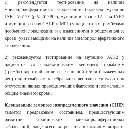
1) рекомендуется тестирование на наличие
миелопролиферативных заболеваний (включая мутацию
JAK2 V617F (p.Val617Phe), мутации в экзоне 12 гена JAK2
и мутации в генах CALR и MPL) у пациентов с тромбозами
необычной локализации и с изменениями в общем анализе
крови, указывающими на наличие миелопролиферативного
заболевания;
2) рекомендуется тестирование на мутацию JAK2 у
пациентов со спланхническим венозным тромбозом
(тромбоз воротной и/или селезеночной и/или брыжеечных
вен) или тромбозом церебральных венозных синусов при
отсутствии явных провоцирующих факторов и нормальным
общим анализом крови.
Клональный гемопоэз неопределенного значения (CHIP)
является предраковым состоянием, предшествующим
развитию хронических миелопролиферативных
заболеваний, чаще всего встречается в пожилом возрасте