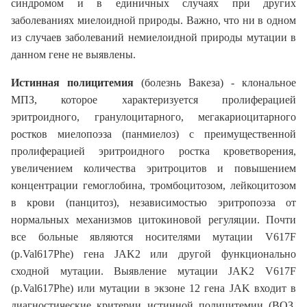
синдромом и в единичных случаях при других
заболеваниях миелоидной природы. Важно, что ни в одном
из случаев заболеваний немиелоидной природы мутации в
данном гене не выявлены.
Истинная полицитемия
(болезнь Вакеза) - клональное
МПЗ, которое характеризуется пролиферацией
эритроидного, гранулоцитарного, мегакариоцитарного
ростков миелопоэза (панмиелоз) с преимущественной
пролиферацией эритроидного ростка кроветворения,
увеличением количества эритроцитов и повышением
концентрации гемоглобина, тромбоцитозом, лейкоцитозом
в крови (панцитоз), независимостью эритропоэза от
нормальных механизмов цитокиновой регуляции. Почти
все больные являются носителями мутации V617F
(p.Val617Phe) гена JAK2 или другой функционально
сходной мутации. Выявление мутации JAK2 V617F
(p.Val617Phe) или мутации в экзоне 12 гена JAK входит в
диагностические критерии истинной полицитемии (ВОЗ,