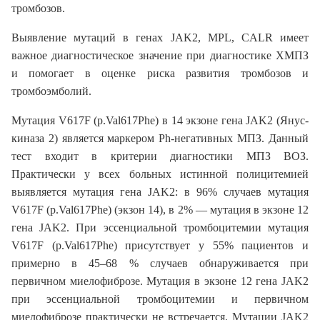
тромбозов.
Выявление мутаций в генах JAK2, MPL, CALR имеет
важное диагностическое значение при диагностике ХМПЗ
и помогает в оценке риска развития тромбозов и
тромбоэмболий.
Мутация V617F (p.Val617Phe) в 14 экзоне гена JAK2 (Янус-
киназа 2) является маркером Ph-негативных МПЗ. Данный
тест входит в критерии диагностики МПЗ ВОЗ.
Практически у всех больных истинной полицитемией
выявляется мутация гена JAK2: в 96% случаев мутация
V617F (p.Val617Phe) (экзон 14), в 2% — мутация в экзоне 12
гена JAK2. При эссенциальной тромбоцитемии мутация
V617F (p.Val617Phe) присутствует у 55% пациентов и
примерно в 45–68 % случаев обнаруживается при
первичном миелофиброзе. Мутация в экзоне 12 гена JAK2
при эссенциальной тромбоцитемии и первичном
миелофиброзе практически не встречается. Мутации JAK2