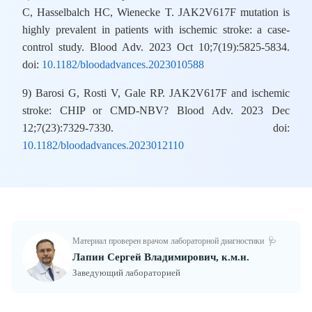
C, Hasselbalch HC, Wienecke T. JAK2V617F mutation is
highly prevalent in patients with ischemic stroke: a case-
control study. Blood Adv. 2023 Oct 10;7(19):5825-5834.
doi:
10.1182/bloodadvances.2023010588
9) Barosi G, Rosti V, Gale RP. JAK2V617F and ischemic
stroke: CHIP or CMD-NBV? Blood Adv. 2023 Dec
12;7(23):7329-7330. doi:
10.1182/bloodadvances.2023012110
Материал проверен врачом лабораторной диагностики
🩺
Лапин Сергей Владимирович, к.м.н.
Заведующий лабораторией