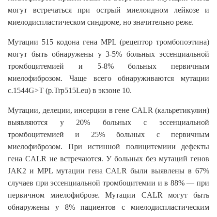
могут встречаться при острый миелоидном лейкозе и
миелодиспластическом синдроме, но значительно реже.
Мутации 515 кодона гена MPL (рецептор тромбопоэтина)
могут быть обнаружены у 3-5% больных эссенциальной
тромбоцитемией и 5-8% больных первичным
миелофиброзом. Чаще всего обнаруживаются мутации
c.1544G>T (p.Trp515Leu) в экзоне 10.
Мутации, делеции, инсерции в гене CALR (кальретикулин)
выявляются у 20% больных с эссенциальной
тромбоцитемией и 25% больных с первичным
миелофиброзом. При истинной полицитемиии дефекты
гена CALR не встречаются. У больных без мутаций генов
JAK2 и MPL мутации гена CALR были выявлены в 67%
случаев при эссенциальной тромбоцитемии и в 88% — при
первичном миелофиброзе. Мутации CALR могут быть
обнаружены у 8% пациентов с миелодиспластическим