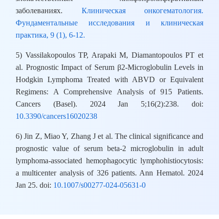
заболеваниях.
Клиническая онкогематология.
Фундаментальные исследования и клиническая
практика, 9 (1), 6-12.
5) Vassilakopoulos TP, Arapaki M, Diamantopoulos PT et
al. Prognostic Impact of Serum β2-Microglobulin Levels in
Hodgkin Lymphoma Treated with ABVD or Equivalent
Regimens: A Comprehensive Analysis of 915 Patients.
Cancers (Basel). 2024 Jan 5;16(2):238. doi:
10.3390/cancers16020238
6) Jin Z, Miao Y, Zhang J et al. The clinical significance and
prognostic value of serum beta-2 microglobulin in adult
lymphoma-associated hemophagocytic lymphohistiocytosis:
a multicenter analysis of 326 patients. Ann Hematol. 2024
Jan 25. doi:
10.1007/s00277-024-05631-0