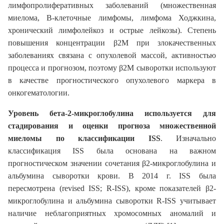
лимфопролиферативных заболеваний (множественная
миелома, В-клеточные лимфомы, лимфома Ходжкина,
хронический лимфолейкоз и острые лейкозы). Степень
повышения концентрации β2M при злокачественных
заболеваниях связана с опухолевой массой, активностью
процесса и прогнозом, поэтому β2M сыворотки используют
в качестве прогностического опухолевого маркера в
онкогематологии.
Уровень бета-2-микроглобулина используется для
стадирования и оценки прогноза множественной
миеломы по классификации ISS
. Изначально
классификация ISS была основана на важном
прогностическом значении сочетания β2-микроглобулина и
альбумина сыворотки крови. В 2014 г. ISS была
пересмотрена (revised ISS; R-ISS), кроме показателей β2-
микроглобулина и альбумина сыворотки R-ISS учитывает
наличие неблагоприятных хромосомных аномалий и