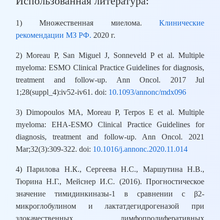
Использованная литература:
1) Множественная миелома.
Клинические
рекомендации МЗ РФ.
2020 г.
2) Moreau P, San Miguel J, Sonneveld P et al. Multiple
myeloma: ESMO Clinical Practice Guidelines for diagnosis,
treatment and follow-up. Ann Oncol. 2017 Jul
1;28(suppl_4):iv52-iv61. doi:
10.1093/annonc/mdx096
3) Dimopoulos MA, Moreau P, Terpos E et al. Multiple
myeloma: EHA-ESMO Clinical Practice Guidelines for
diagnosis, treatment and follow-up. Ann Oncol. 2021
Mar;32(3):309-322. doi:
10.1016/j.annonc.2020.11.014
4) Парилова Н.К., Сергеева Н.С., Маршутина Н.В.,
Тюрина Н.Г., Мейснер И.С. (2016). Прогностическое
значение тимидинкиназы-1 в сравнении с β2-
микроглобулином и лактатдегидрогеназой при
злокачественных лимфопролиферативных