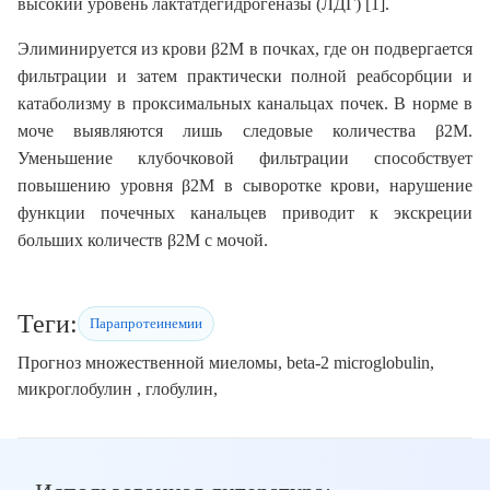
высокий уровень лактатдегидрогеназы (ЛДГ) [1].
Элиминируется из крови β2M в почках, где он подвергается
фильтрации и затем практически полной реабсорбции и
катаболизму в проксимальных канальцах почек. В норме в
моче выявляются лишь следовые количества β2M.
Уменьшение клубочковой фильтрации способствует
повышению уровня β2M в сыворотке крови, нарушение
функции почечных канальцев приводит к экскреции
больших количеств β2M с мочой.
Теги:
Парапротеинемии
Прогноз множественной миеломы, beta-2 microglobulin,
микроглобулин , глобулин,