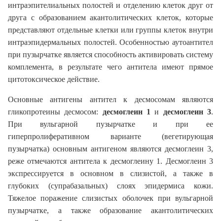
интраэпителиальных полостей и отделению клеток друг от
друга с образованием акантолитических клеток, которые
представляют отдельные клетки или группы клеток внутри
интраэпидермальных полостей. Особенностью аутоантител
при пузырчатке является способность активировать систему
комплемента, в результате чего антитела имеют прямое
цитотоксическое действие.
Основные антигены антител к десмосомам являются
гликопротеины десмосом:
десмоглеин 1
и
десмоглеин 3
.
При вульгарной пузырчатке и при ее
гиперпролиферативном варианте (вегетирующая
пузырчатка) основным антигеном являются десмоглеин 3,
реже отмечаются антитела к десмоглеину 1. Десмоглеин 3
экспрессируется в основном в слизистой, а также в
глубоких (супрабазальных) слоях эпидермиса кожи.
Тяжелое поражение слизистых оболочек при вульгарной
пузырчатке, а также образование акантолитических