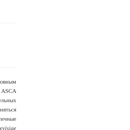
овным
и ASCA
ельных
няться
тичные
evisiae