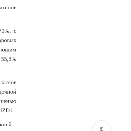
игенов
70%, с
оровых
рующим
 55,8%
классов
дочной
ишенью
UZD1.
кией –