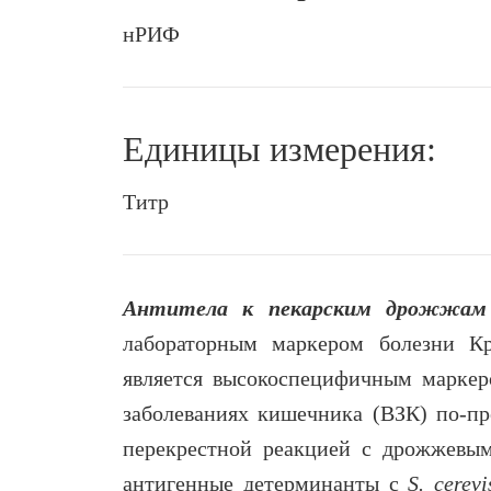
нРИФ
Единицы измерения:
Титр
Антитела к пекарским дрожжам Sa
лабораторным маркером болезни Кр
является высокоспецифичным марке
заболеваниях кишечника (ВЗК) по-пр
перекрестной реакцией с дрожжевы
антигенные детерминанты с
S. cerevi