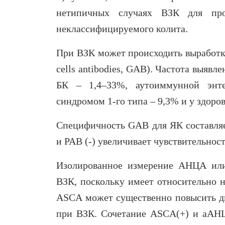
нетипичных случаях ВЗК для про
неклассифицируемого колита.
При ВЗК может происходить выработ
cells antibodies, GAB). Частота выяв
БК – 1,4–33%, аутоиммунной энт
синдромом 1-го типа – 9,3% и у здоро
Специфичность GAB для ЯК составляе
и PAB (-) увеличивает чувствительност
Изолированное измерение АНЦА или
ВЗК, поскольку имеет относительно 
ASCA может существенно повысить ди
при ВЗК. Сочетание ASCA(+) и аАНЦА