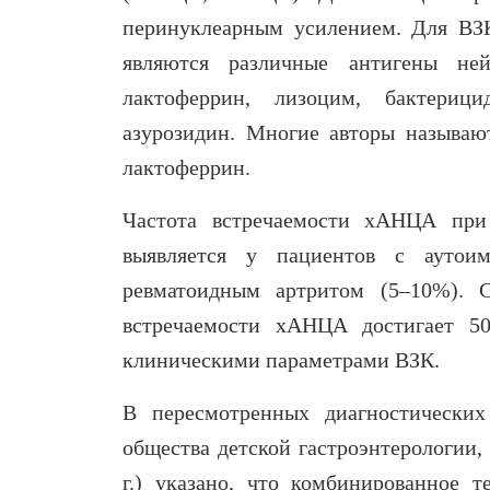
перинуклеарным усилением. Для ВЗ
являются различные антигены ней
лактоферрин, лизоцим, бактериц
азурозидин. Многие авторы назыв
лактоферрин.
Частота встречаемости хАНЦА пр
выявляется у пациентов c аутои
ревматоидным артритом (5–10%). 
встречаемости хАНЦА достигает 5
клиническими параметрами ВЗК.
В пересмотренных диагностических
общества детской гастроэнтерологии
г.) указано, что комбинированное