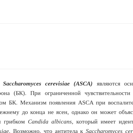
cchаromyces cerevisiae (ASCA)
являются осн
она (БК). При ограниченной чувствительност
ром БК. Механизм появления ASCA при воспалит
ежнему до конца не ясен, однако он может объяс
м грибком
Сandida albicans
, который имеет иден
siae
. Возможно, что антитела к
Saccharomyces cer