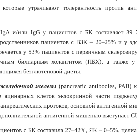
 которые утрачивают толерантность против ант
IgA и/или IgG у пациентов с БК составляет 39–
родственников пациентов с ВЗК – 20–25% и у зд
речается у 53% пациентов с первичным склерози
ичным билиарным холангитом (ПБХ), а также у
ающихся безглютеновой диеты.
джелудочной железы
(pancreatic antibodies, PAB) 
е ацинарных клеток экзокринной части поджелу
панкреатических протоков, основной антигенной м
, дополнительной антигенной мишенью выступает C
ациентов с БК составила 27–42%, ЯК – 0–5%, целиа