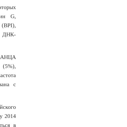
оторых
син G,
(BPI),
ы ДНК-
 хАНЦА
(5%),
астота
вана с
йского
у 2014
ться в