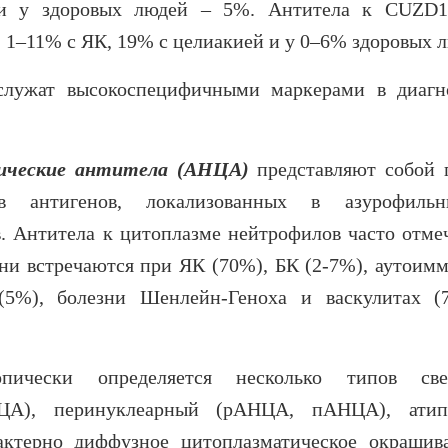
 и у здоровых людей – 5%. Антитела к CUZD
 1–11% с ЯК, 19% с целиакией и у 0–6% здоровых 
служат высокоспецифичными маркерами в диагн
ические антитела (АНЦА)
представляют собой 
ив антигенов, локализованных в азурофиль
. Антитела к цитоплазме нейтрофилов часто отме
и встречаются при ЯК (70%), БК (2-7%), аутоим
5%), болезни Шенлейн-Геноха и васкулитах (
чески определяется несколько типов свеч
ЦА), перинуклеарный (pАНЦА, пАНЦА), атип
терно диффузное цитоплазматическое окрашив