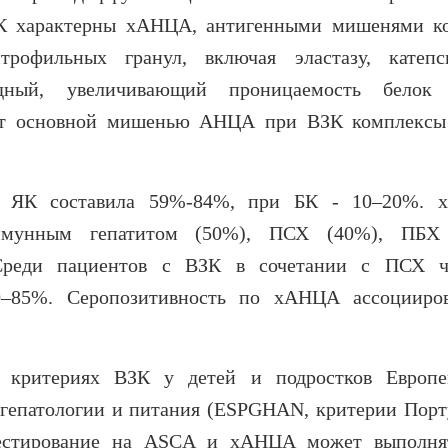
К характерны хАНЦА, антигенными мишенями к
трофильных гранул, включая эластазу, катеп
идный, увеличивающий проницаемость белок 
ают основной мишенью АНЦА при ВЗК комплекс
и ЯК составила 59%-84%, при БК - 10–20%.
ммунным гепатитом (50%), ПСХ (40%), ПБХ 
Среди пациентов с ВЗК в сочетании с ПСХ ч
0–85%. Серопозитивность по xАНЦА ассоцииро
 критериях ВЗК у детей и подростков Европе
, гепатологии и питания (ESPGHAN, критерии Порт
 тестирование на ASCA и хАНЦА может выполня