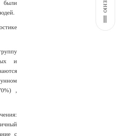
МЕНЮ
1 были
людей.
остике
группу
ных и
чаются
мунном
70%) ,
ения:
ичный
ание с