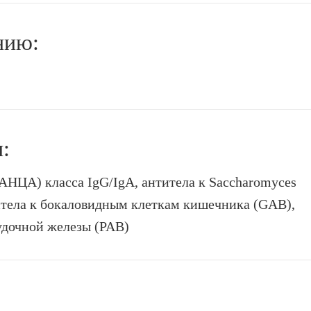
нию:
:
АНЦА) класса IgG/IgA, антитела к Saccharomyces
титела к бокаловидным клеткам кишечника (GAB),
удочной железы (PAB)