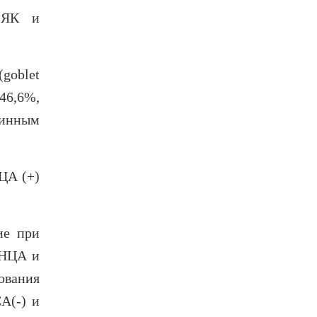
 ЯК и
(goblet
–46,6%,
ринным
ЦА (+)
ие при
АНЦА и
ования
A(-) и