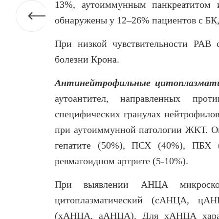
13%, аутоиммунным панкреатитом
обнаружены у 12–26% пациентов с БК,
При низкой чувствительности PAB 
болезни Крона.
Антинейтрофильные цитоплазмат
аутоантител, направленных прот
специфических гранулах нейтрофилов
при аутоиммунной патологии ЖКТ. Он
гепатите (50%), ПСХ (40%), ПБХ (
ревматоидном артрите (5-10%).
При выявлении АНЦА микроскопи
цитоплазматический (cАНЦА, цАН
(хАНЦА, аАНЦА). Для хАНЦА харак