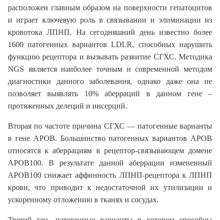
расположен главным образом на поверхности гепатоцитов
и играет ключевую роль в связывании и элиминации из
кровотока ЛПНП. На сегодняшний день известно более
1600 патогенных вариантов LDLR, способных нарушить
функцию рецептора и вызывать развитие СГХС. Методика
NGS является наиболее точным и современной методом
диагностики данного заболевания, однако даже она не
позволяет выявлять 10% аберраций в данном гене –
протяженных делеций и инсерций.
Вторая по частоте причина СГХС — патогенные варианты
в гене APOB. Большинство патогенных вариантов APOB
относятся к аберрациям в рецептор-связывающем домене
APOB100. В результате данной аберрации измененный
APOB100 снижает аффинность ЛПНП-рецептора к ЛПНП
крови, что приводит к недостаточной их утилизации и
ускоренному отложению в тканях и сосудах.
Третий ген, патогенные варианты в котором способны