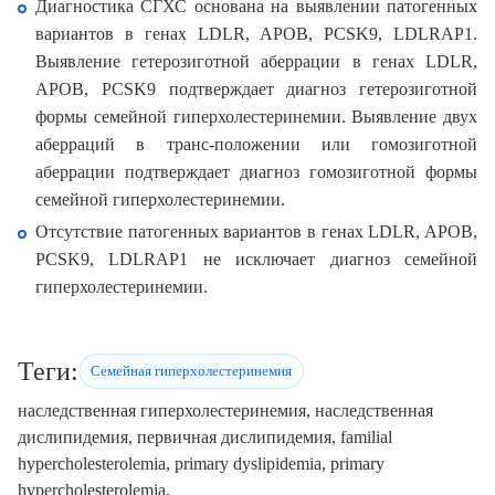
Диагностика СГХС основана на выявлении патогенных
вариантов в генах LDLR, APOB, PCSK9, LDLRAP1.
Выявление гетерозиготной аберрации в генах LDLR,
APOB, PCSK9 подтверждает диагноз гетерозиготной
формы семейной гиперхолестеринемии. Выявление двух
аберраций в транс-положении или гомозиготной
аберрации подтверждает диагноз гомозиготной формы
семейной гиперхолестеринемии.
Отсутствие патогенных вариантов в генах LDLR, APOB,
PCSK9, LDLRAP1 не исключает диагноз семейной
гиперхолестеринемии.
Теги:
Семейная гиперхолестеринемия
наследственная гиперхолестеринемия, наследственная
дислипидемия, первичная дислипидемия, familial
hypercholesterolemia, primary dyslipidemia, primary
hypercholesterolemia,