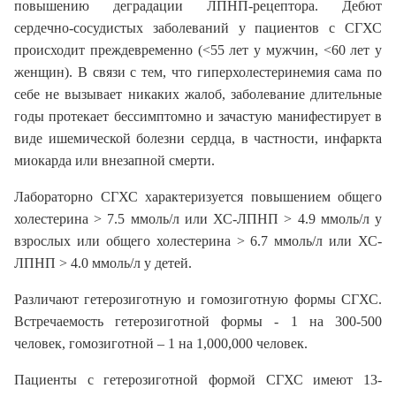
повышению деградации ЛПНП-рецептора. Дебют
сердечно-сосудистых заболеваний у пациентов с СГХС
происходит преждевременно (<55 лет у мужчин, <60 лет у
женщин). В связи с тем, что гиперхолестеринемия сама по
себе не вызывает никаких жалоб, заболевание длительные
годы протекает бессимптомно и зачастую манифестирует в
виде ишемической болезни сердца, в частности, инфаркта
миокарда или внезапной смерти.
Лабораторно СГХС характеризуется повышением общего
холестерина > 7.5 ммоль/л или ХС-ЛПНП > 4.9 ммоль/л у
взрослых или общего холестерина > 6.7 ммоль/л или ХС-
ЛПНП > 4.0 ммоль/л у детей.
Различают гетерозиготную и гомозиготную формы СГХС.
Встречаемость гетерозиготной формы - 1 на 300-500
человек, гомозиготной – 1 на 1,000,000 человек.
Пациенты с гетерозиготной формой СГХС имеют 13-