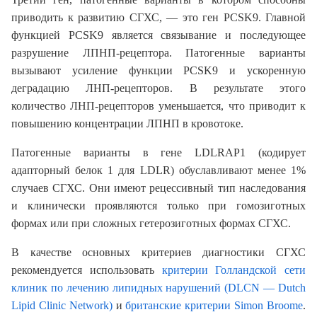
приводить к развитию СГХС, — это ген PCSK9. Главной
функцией PCSK9 является связывание и последующее
разрушение ЛПНП-рецептора. Патогенные варианты
вызывают усиление функции PCSK9 и ускоренную
деградацию ЛНП-рецепторов. В результате этого
количество ЛНП-рецепторов уменьшается, что приводит к
повышению концентрации ЛПНП в кровотоке.
Патогенные варианты в гене LDLRAP1 (кодирует
адапторный белок 1 для LDLR) обуславливают менее 1%
случаев СГХС. Они имеют рецессивный тип наследования
и клинически проявляются только при гомозиготных
формах или при сложных гетерозиготных формах СГХС.
В качестве основных критериев диагностики СГХС
рeкомендуется использовать
критерии Голландской сети
клиник по лечению липидных нарушений (DLCN — Dutch
Lipid Clinic Network)
и
британские критерии Simon Broome
.