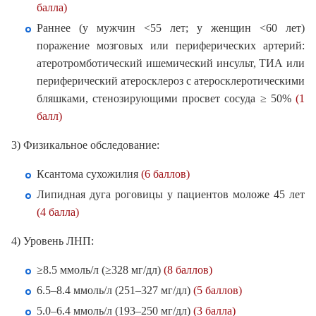
балла)
Раннее (у мужчин <55 лет; у женщин <60 лет)
поражение мозговых или периферических артерий:
атеротромботический ишемический инсульт, ТИА или
периферический атеросклероз с атеросклеротическими
бляшками, стенозирующими просвет сосуда ≥ 50%
(1
балл)
3) Физикальное обследование:
Ксантома сухожилия
(6 баллов)
Липидная дуга роговицы у пациентов моложе 45 лет
(4 балла)
4) Уровень ЛНП:
≥8.5 ммоль/л (≥328 мг/дл)
(8 баллов)
6.5–8.4 ммоль/л (251–327 мг/дл)
(5 баллов)
5.0–6.4 ммоль/л (193–250 мг/дл)
(3 балла)