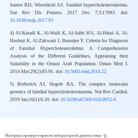
Santos RD, Wierzbicki AS. Familial hypercholesterolaemia.
Nat Rev Dis Primers. 2017 Dec 7;3:17093. doi:
10.1038/nrdp.2017.93
4) Al-Rasadi K, Al-Waili K, Al-Sabti HA, Al-Hinai A, Al-
Hashmi K, Al-Zakwani I, Banerjee Y. Criteria for Diagnosis
of Familial Hypercholesterolemia: A Comprehensive
Analysis of the Different Guidelines, Appraising their
Suitability in the Omani Arab Population. Oman Med J.
2014 Mar;29(2):85-91. doi:
10.5001/omj.2014.22
5) Berberich AJ, Hegele RA. The complex molecular
genetics of familial hypercholesterolaemia. Nat Rev Cardiol.
2019 Jan;16(1):9-20. doi:
10.1038/s41569-018-0052-6
Материал проверен врачом лабораторной диагностики
🩺