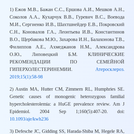
1) Ежов М.В., Бажан С.С., Ершова А.И., Мешков А.Н.,
Соколов А.А., Кухарчук В.В., Гуревич В.С., Воевода
М.И., Сергиенко И.В., Шахтшнейдер Е.В., Покровский
С.Н., Коновалов Г.А., Леонтьева И.В., Константинов
В.О., Щербакова М.Ю., Захарова И.Н., Балахонова Т.В.,
Филиппов А.Е., Ахмеджанов Н.М., Александрова
О.Ю., Липовецкий Б.М. КЛИНИЧЕСКИЕ
РЕКОМЕНДАЦИИ ПО СЕМЕЙНОЙ
ГИПЕРХОЛЕСТЕРИНЕМИИ.
Атеросклероз.
2019;15(1):58-98
2) Austin MA, Hutter CM, Zimmern RL, Humphries SE.
Genetic causes of monogenic heterozygous familial
hypercholesterolemia: a HuGE prevalence review. Am J
Epidemiol. 2004 Sep 1;160(5):407-20. doi:
10.1093/aje/kwh236
3) Defesche JC, Gidding SS, Harada-Shiba M, Hegele RA,