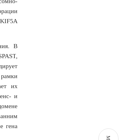
сомно-
ррации
 KIF5А
ения.
В
SPAST
,
одирует
 рамки
ает их
енс- и
домене
ранним
е гена