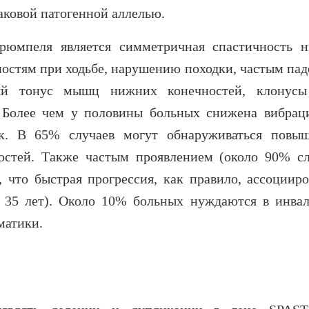
аковой патогенной аллелью.
юмпеля является симметричная спастичность 
ностям при ходьбе, нарушению походки, частым пад
й тонус мышц нижних конечностей, клонусы
 Более чем у половины больных снижена вибрац
ек. В 65% случаев могут обнаруживаться повы
остей. Также частым проявлением (около 90% сл
 что быстрая прогрессия, как правило, ассоцииро
е 35 лет). Около 10% больных нуждаются в инва
матики.