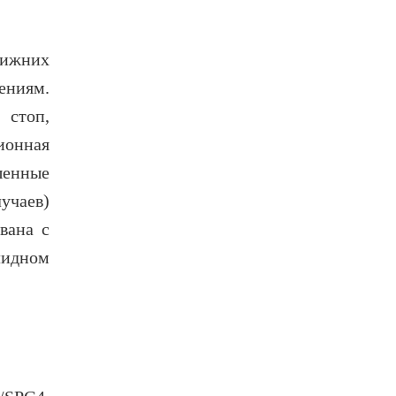
нижних
ениям.
 стоп,
ионная
шенные
учаев)
вана с
лидном