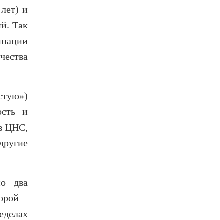
 лет)
и
ий.
Так
инации
чества
стую»)
ость и
в ЦНС,
другие
но два
орой –
еделах