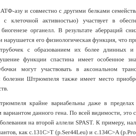
 АТФ-азу и совместно с другими белками семейст
 с клеточной активностью) участвует в обесп
биогенезе органелл. В результате аберраций сни
и нарушается его физиологическая функция, что пр
трубочек с образованием их более длинных и
шение функции спастина имеет особенное зна
бочки могут участвовать в аксональном транс
ия болезни Штрюмпеля также имеет место приобр
тв.
трюмпеля крайне вариабельны даже в пределах
вариантом данного гена. По всей видимости, это с
болевания на второй аллели SPAST. К примеру, нал
иантов, как
c.131C>T (p.Ser44Leu) и c.134C>A (p.Pr