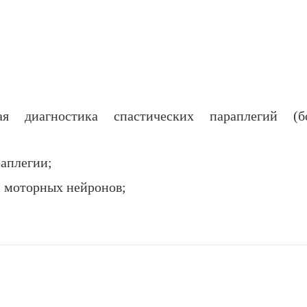
я диагностика спастических параплегий (б
аплегии;
 моторных нейронов;