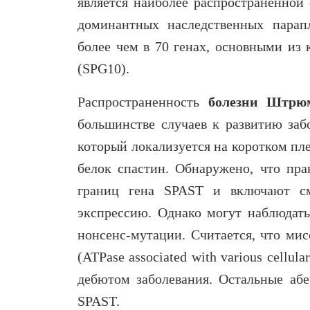
является наиболее распространенной
доминантных наследственных парап
более чем в 70 генах, основными из
(SPG10).
Распространенность
болезни Штрю
большинстве случаев к развитию заб
который локализуется на коротком пле
белок спастин. Обнаружено, что пра
границ гена
SPAST
и включают см
экспрессию. Однако могут наблюдать
нонсенс-мутации.
Считается, что мис
(
ATPase associated with various cellular 
дебютом заболевания. Остальные аб
SPAST.