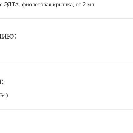
с ЭДТА, фиолетовая крышка, от 2 мл
нию:
:
G4)