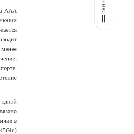
МЕНЮ
ва ААА
ечении
жается
иводит
 менее
чение,
порте.
етение
 одной
вязано
ичие в
o45Gln)