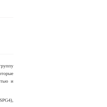
группу
оторые
стью и
SPG4),