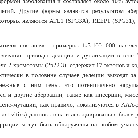
 формой заболевания и составляет около 40% ауто
легий. Другие формы являются результатом абе
 которых являются
ATL1 (
SPG3A)
, REEP1 (
SPG31)
,
мпеля
составляет примерно 1-5:100 000 насел
олевания приводят делеции и дупликации в гене
че 2 хромосомы (2р22.3), содержит 17 экзонов и к
ктически в половине случаев делеции выходят за
ежные с ним гены, что потенциально наруш
ся и другие аберрации, такие как инсерции, мисс
сенс-мутации, как правило, локализуются в ААА-
activities)
данного гена и ассоциированы с более 
еррации могут быть обнаружены на любом участк