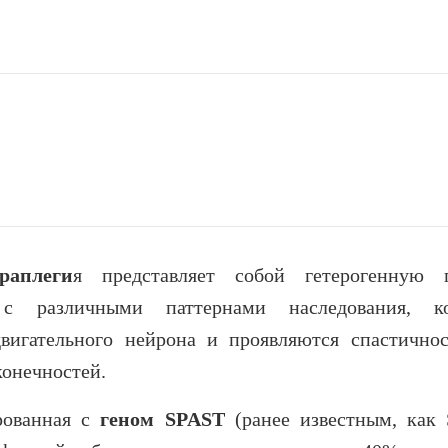
раплеги
я представляет собой гетерогенную 
й с различными паттернами наследования, к
вигательного нейрона и проявляются спастично
онечностей.
ированная с
геном
SPAST
(ранее известным, как 