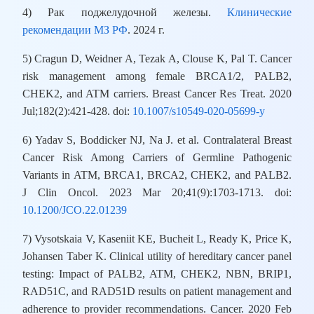
4) Рак поджелудочной железы.
Клинические
рекомендации МЗ РФ
. 2024 г.
5) Cragun D, Weidner A, Tezak A, Clouse K, Pal T. Cancer
risk management among female BRCA1/2, PALB2,
CHEK2, and ATM carriers. Breast Cancer Res Treat. 2020
Jul;182(2):421-428. doi:
10.1007/s10549-020-05699-y
6) Yadav S, Boddicker NJ, Na J. et al. Contralateral Breast
Cancer Risk Among Carriers of Germline Pathogenic
Variants in ATM, BRCA1, BRCA2, CHEK2, and PALB2.
J Clin Oncol. 2023 Mar 20;41(9):1703-1713. doi:
10.1200/JCO.22.01239
7) Vysotskaia V, Kaseniit KE, Bucheit L, Ready K, Price K,
Johansen Taber K. Clinical utility of hereditary cancer panel
testing: Impact of PALB2, ATM, CHEK2, NBN, BRIP1,
RAD51C, and RAD51D results on patient management and
adherence to provider recommendations. Cancer. 2020 Feb