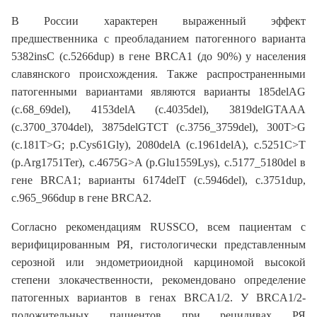
В России характерен выраженный эффект
предшественника с преобладанием патогенного варианта
5382insC (c.5266dup) в гене BRCA1 (до 90%) у населения
славянского происхождения. Также распространенными
патогенными вариантами являются варианты 185delAG
(c.68_69del), 4153delA (c.4035del), 3819delGTAAA
(c.3700_3704del), 3875delGTCT (c.3756_3759del), 300T>G
(c.181T>G; p.Cys61Gly), 2080delA (c.1961delA), c.5251C>T
(p.Arg1751Ter), c.4675G>A (p.Glu1559Lys), c.5177_5180del в
гене BRCA1; варианты 6174delT (c.5946del), c.3751dup,
c.965_966dup в гене BRCA2.
Согласно рекомендациям RUSSCO, всем пациентам с
верифицированным РЯ, гистологически представленным
серозной или эндометриоидной карциномой высокой
степени злокачественности, рекомендовано определение
патогенных вариантов в генах BRCA1/2. У BRCA1/2-
положительных пациентов при рецидивах РЯ