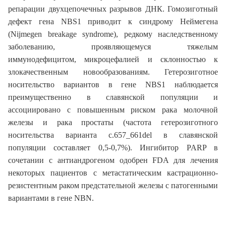
репарации двухцепочечных разрывов ДНК. Гомозиготный
дефект гена NBS1 приводит к синдрому Неймегена
(Nijmegen breakage syndrome), редкому наследственному
заболеванию, проявляющемуся тяжелым
иммунодефицитом, микроцефалией и склонностью к
злокачественным новообразованиям. Гетерозиготное
носительство вариантов в гене NBS1 наблюдается
преимущественно в славянской популяции и
ассоциировано с повышенным риском рака молочной
железы и рака простаты (частота гетерозиготного
носительства варианта c.657_661del в славянской
популяции составляет 0,5-0,7%). Ингибитор PARP в
сочетании с антиандрогеном одобрен FDA для лечения
некоторых пациентов с метастатическим кастрационно-
резистентным раком предстательной железы с патогенными
вариантами в гене NBN.