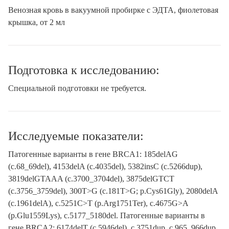
Венозная кровь в вакуумной пробирке с ЭДТА, фиолетовая
крышка, от 2 мл
Подготовка к исследованию:
Специальной подготовки не требуется.
Исследуемые показатели:
Патогенные варианты в гене BRCA1: 185delAG
(c.68_69del), 4153delA (c.4035del), 5382insC (c.5266dup),
3819delGTAAA (c.3700_3704del), 3875delGTCT
(c.3756_3759del), 300T>G (c.181T>G; p.Cys61Gly), 2080delA
(c.1961delA), c.5251C>T (p.Arg1751Ter), c.4675G>A
(p.Glu1559Lys), c.5177_5180del. Патогенные варианты в
гене BRCA2: 6174delT (c.5946del), c.3751dup, c.965_966dup.