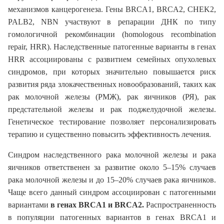
механизмов канцерогенеза. Гены BRCA1, BRCA2, CHEK2,
PALB2, NBN участвуют в репарации ДНК по типу
гомологичной рекомбинации (homologous recombination
repair, HRR). Наследственные патогенные варианты в генах
HRR ассоциированы с развитием семейных опухолевых
синдромов, при которых значительно повышается риск
развития ряда злокачественных новообразований, таких как
рак молочной железы (РМЖ), рак яичников (РЯ), рак
предстательной железы и рак поджелудочной железы.
Генетическое тестирование позволяет персонализировать
терапию и существенно повысить эффективность лечения.
Синдром наследственного рака молочной железы и рака
яичников ответственен за развитие около 5–15% случаев
рака молочной железы и до 15–20% случаев рака яичников.
Чаще всего данный синдром ассоциирован с патогенными
вариантами
в генах BRCA1 и BRCA2.
Распространенность
в популяции патогенных вариантов в генах BRCA1 и