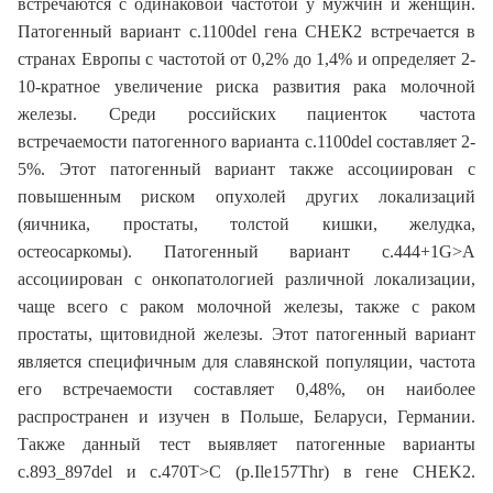
встречаются с одинаковой частотой у мужчин и женщин.
Патогенный вариант c.1100del гена СНЕК2 встречается в
странах Европы с частотой от 0,2% до 1,4% и определяет 2-
10-кратное увеличение риска развития рака молочной
железы. Среди российских пациенток частота
встречаемости патогенного варианта c.1100del составляет 2-
5%. Этот патогенный вариант также ассоциирован с
повышенным риском опухолей других локализаций
(яичника, простаты, толстой кишки, желудка,
остеосаркомы). Патогенный вариант c.444+1G>A
ассоциирован с онкопатологией различной локализации,
чаще всего с раком молочной железы, также с раком
простаты, щитовидной железы. Этот патогенный вариант
является специфичным для славянской популяции, частота
его встречаемости составляет 0,48%, он наиболее
распространен и изучен в Польше, Беларуси, Германии.
Также данный тест выявляет патогенные варианты
c.893_897del и c.470T>C (p.Ile157Thr) в гене CHEK2.