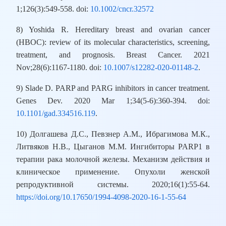
1;126(3):549-558. doi:
10.1002/cncr.32572
8) Yoshida R. Hereditary breast and ovarian cancer
(HBOC): review of its molecular characteristics, screening,
treatment, and prognosis. Breast Cancer. 2021
Nov;28(6):1167-1180. doi:
10.1007/s12282-020-01148-2
.
9) Slade D. PARP and PARG inhibitors in cancer treatment.
Genes Dev. 2020 Mar 1;34(5-6):360-394. doi:
10.1101/gad.334516.119
.
10) Долгашева Д.C., Певзнер А.М., Ибрагимова М.К.,
Литвяков Н.В., Цыганов М.М. Ингибиторы PARP1 в
терапии рака молочной железы. Механизм действия и
клиническое применение. Опухоли женской
репродуктивной системы. 2020;16(1):55-64.
https://doi.org/10.17650/1994-4098-2020-16-1-55-64