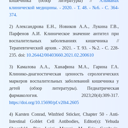
кишечника (обзор литературы) //
Альманах
клинической медицины. - 2020. - Т. 48. - №6. - C. 364-
374.
2) Александрова Е.Н., Новиков А.А., Лукина Г.В.,
Парфенов А.И. Клиническое значение антител при
воспалительных заболеваниях кишечника //
Терапевтический архив. - 2021. - Т. 93. - №2. - C. 228-
235. doi:
10.26442/00403660.2021.02.200610
3) Камалова А.А., Ханафина М.А., Гарина Г.А.
Клинико-диагностическая ценность серологических
маркеров воспалительных заболеваний кишечника у
детей (обзор литературы). Педиатрическая
фармакология. 2023;20(4):309-317.
https://doi.org/10.15690/pf.v20i4.2605
4) Karsten Conrad, Winfried Stöcker, Chapter 50 - Anti-
Intestinal Goblet Cell Antibodies, Editor(s): Yehuda