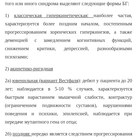
того или иного синдрома выделяют следующие формы БГ:
1)
классическая гиперкинетическая:
наиболее частая,
характеризуется более поздним началом, постепенным
прогрессированием хореических гиперкинезов, а также
деменцией с замедлением когнитивных функций,
снижением критики, депрессией, разнообразными
психозами;
2)
акинетико-ригидная
2а)
ювенильная (вариант Вестфаля)
: дебют у пациента до 20
лет; наблюдается в 5-10 % случаев, характеризуется
быстрым нарастанием мышечной слабости, контрактур
(ограничением подвижности суставов), нарушениями
поведения и психики, эпилепсией, наблюдается при
передаче мутантного гена от отца;
2б)
поздняя:
нередко является следствием прогрессирования