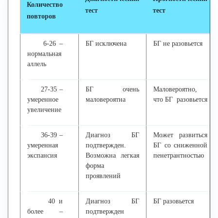
Количество
тест
тест
повторов
6-26 –
БГ исключена
БГ не разовьется
нормальная
аллель
27-35 –
БГ очень
Маловероятно,
умеренное
маловероятна
что БГ разовьется
увеличение
36-39 –
Диагноз БГ
Может развиться
умеренная
подтвержден.
БГ со сниженной
экспансия
Возможна легкая
пенетрантностью
форма
проявлений
40 и
Диагноз БГ
БГ разовьется
более –
подтвержден