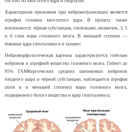
состоит из хвостатого ядра и скорлупы.
Характерным признаком при нейровизуализации является
атрофия головки хвостатого ядра. В процесс также
вовлекаются: чёрная субстанция, гиппокамп, мозжечок, 3, 5
и 6 слои коры головного мозга. В меньшей степени —
боковые ядра гипоталамуса и таламус
Нейроморфологическая картина характеризуется гибелью
нейронов и атрофией вещества головного мозга. Гибнет до
95% ГАМКергических средних шипиковых нейронов
бледного шара и чёрной субстанции, наблюдается атрофия
(хотя и в меньшей степени) коры головного мозга,
подкоркового белого вещества и ядер гипоталамуса.