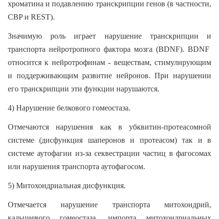
хроматина и подавлению транскрипции генов (в частности,
CBP и REST).
Значимую роль играет нарушение транскрипции и
транспорта нейротропного фактора мозга (BDNF). BDNF
относится к нейротрофинам - веществам, стимулирующим
и поддерживающим развитие нейронов. При нарушении
его транскрипции эти функции нарушаются.
4) Нарушение белкового гомеостаза.
Отмечаются нарушения как в убквитин-протеасомной
системе (дисфункция шаперонов и протеасом) так и в
системе аутофагии из-за секвестрации частиц в фагосомах
или нарушения транспорта аутофагосом.
5) Митохондриальная дисфункция.
Отмечается нарушение транспорта митохондрий,
кальциевого гомеостаза, импорта митохондриальных