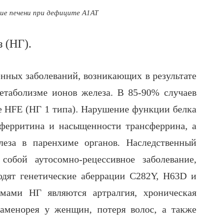
ие печени при дефиците А1АТ
 (НГ).
енных заболеваний, возникающих в результате
етаболизме ионов железа. В 85-90% случаев
е HFE (НГ 1 типа). Нарушение функции белка
ферритина и насыщенности трансферрина, а
еза в паренхиме органов. Наследственный
собой аутосомно-рецессивное заболевание,
одят генетические аберрации C282Y, H63D и
мами НГ являются артралгия, хроническая
аменорея у женщин, потеря волос, а также