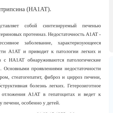
титрипсина (НА1АТ).
дставляет собой синтезируемый печенью
сериновых протеиназ. Недостаточность А1АТ -
ессивное заболевание, характеризующееся
сти А1АТ и приводит к патологии легких и
в с НА1АТ обнаруживаются патологические
1. Основными проявлениями недостаточности
ом, стеатогепатит, фиброз и цирроз печени,
структивная болезнь легких. Гетерозиготное
т отложения А1АТ в гепатоцитах и ведет к
 печени, особенно у детей.