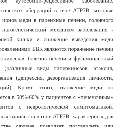
ое аутосомно-рецессивное заболевание,
тических аберраций в гене ATP7B, которые
 ионов меди в паренхиме печени, головного
 патогенетический механизм заболевания -
онкой кишки и снижение выведения меди
роявлениями БВК являются поражение печени
хроническая болезнь печени и фульминантный
е (различные виды гиперкинезов, атаксия,
ения (депрессия, дезорганизация личности,
кций). Кроме этого, отложение меди по
ется в 50%-60% у пациентов с «печеночным»
ов с неврологической симптоматикой.
ных вариантов в гене ATP7B, характерных для
стве случаев позволяет подтвердить или