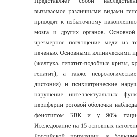
Представляет собой наследственн
вызываемое различными видами гене
приводят к избыточному накоплению
мозга и других органов. Основной
чрезмерное поглощение меди из т
печенью. Основными клиническими п
(желтуха, гепатит-подобные кризы, 
гепатит), а также неврологически
дистония) и психиатрические наруш
нарушение интеллектуальных фун
периферии роговой оболочки наблюда
фенотипом БВК и у 90% пациент
Исследование на 15 основных патоген
Российской популяции, в большин