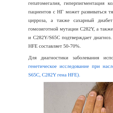
гепатомегалия, гиперпигментация 
пациентов с НГ может развиваться т
цирроза, а также сахарный диабе
гомозиготной мутации C282Y, а такж
и C282Y/S65C подтверждает диагноз.
HFE составляет 50-70%.
Для диагностики заболевания испо
генетическое исследование при нас
S65C, C282Y гена HFE).