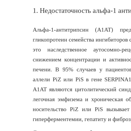
1. Недостаточность альфа-1 ан
Альфа-1-антитрипсин (А1АТ) пре
гликопротеин семейства ингибиторов 
это наследственное аутосомно-рец
снижением концентрации и активно
печени. В 95% случаев у пациенто
аллели PiZ или PiS в гене SERPINA
А1АТ являются цитолитический синдр
легочная эмфизема и хроническая об
носительство PiZ или PiS вызывае
гиперферментемии, гепатиту и фиброзу