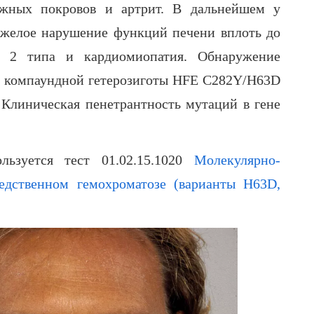
кожных покровов и артрит. В дальнейшем у
яжелое нарушение функций печени вплоть до
т 2 типа и кардиомиопатия. Обнаружение
е компаундной гетерозиготы HFE C282Y/H63D
 Клиническая пенетрантность мутаций в гене
льзуется тест 01.02.15.1020
Молекулярно-
ледственном гемохроматозе (варианты H63D,