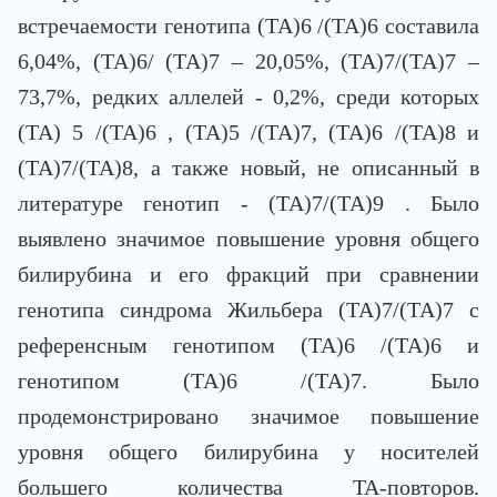
встречаемости генотипа (ТА)6 /(ТА)6 составила
6,04%, (ТА)6/ (ТА)7 – 20,05%, (ТА)7/(ТА)7 –
73,7%, редких аллелей - 0,2%, среди которых
(ТА) 5 /(ТА)6 , (ТА)5 /(ТА)7, (ТА)6 /(ТА)8 и
(ТА)7/(ТА)8, а также новый, не описанный в
литературе генотип - (ТА)7/(ТА)9 . Было
выявлено значимое повышение уровня общего
билирубина и его фракций при сравнении
генотипа синдрома Жильбера (ТА)7/(ТА)7 с
референсным генотипом (ТА)6 /(ТА)6 и
генотипом (ТА)6 /(ТА)7. Было
продемонстрировано значимое повышение
уровня общего билирубина у носителей
большего количества TA-повторов.