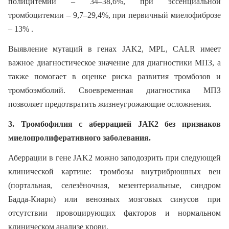
полицитемии – 34–38,6%, при эссенциальной
тромбоцитемии – 9,7–29,4%, при первичный миелофиброзе
– 13% .
Выявление мутаций в генах JAK2, MPL, CALR имеет
важное диагностическое значение для диагностики МПЗ, а
также помогает в оценке риска развития тромбозов и
тромбоэмболий. Своевременная диагностика МПЗ
позволяет предотвратить жизнеугрожающие осложнения.
3. Тромбофилия с аберрацией JAK2 без признаков
миелопролиферативного заболевания.
Аберрации в гене JAK2 можно заподозрить при следующей
клинической картине: тромбозы внутрибрюшных вен
(портальная, селезёночная, мезентериальные, синдром
Бадда-Киари) или венозных мозговых синусов при
отсутствии провоцирующих факторов и нормальном
клиническом анализе крови.