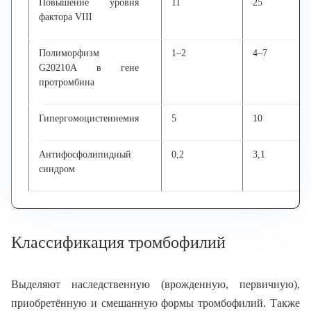
Повышение уровня
11
25
фактора VIII
Полиморфизм
1–2
4–7
G20210A в гене
протромбина
Гипергомоцистеинемия
5
10
Антифосфолипидный
0,2
3,1
синдром
Классификация тромбофилий
Выделяют наследственную (врожденную, первичную),
приобретённую и смешанную формы тромбофилий. Также