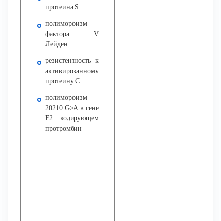
протеина S
полиморфизм
фактора V
Лейден
резистентность к
активированному
протеину С
полиморфизм
20210 G>A в гене
F2 кодирующем
протромбин