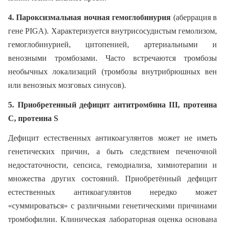
4. Пароксизмальная ночная гемоглобинурия
(аберрация в
гене PIGA). Характеризуется внутрисосудистым гемолизом,
гемоглобинурией, цитопенией, артериальными и
венозными тромбозами. Часто встречаются тромбозы
необычных локализаций (тромбозы внутрибрюшных вен
или венозных мозговых синусов).
5. Приобретенный дефицит антитромбина III, протеина
С, протеина S
Дефицит естественных антикоагулянтов может не иметь
генетических причин, а быть следствием печеночной
недостаточности, сепсиса, гемодиализа, химиотерапии и
множества других состояний. Приобретённый дефицит
естественных антикоагулянтов нередко может
«суммироваться» с различными генетическими причинами
тромбофилии. Клиническая лабораторная оценка основана