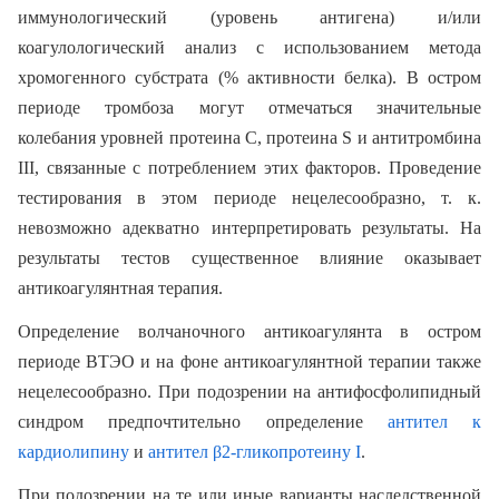
иммунологический (уровень антигена) и/или
коагулологический анализ с использованием метода
хромогенного субстрата (% активности белка). В остром
периоде тромбоза могут отмечаться значительные
колебания уровней протеина С, протеина S и антитромбина
III, связанные с потреблением этих факторов. Проведение
тестирования в этом периоде нецелесообразно, т. к.
невозможно адекватно интерпретировать результаты. На
результаты тестов существенное влияние оказывает
антикоагулянтная терапия.
Определение волчаночного антикоагулянта в остром
периоде ВТЭО и на фоне антикоагулянтной терапии также
нецелесообразно. При подозрении на антифосфолипидный
синдром предпочтительно определение
антител
к
кардиолипину
и
антител β2-гликопротеину I
.
При подозрении на те или иные варианты наследственной