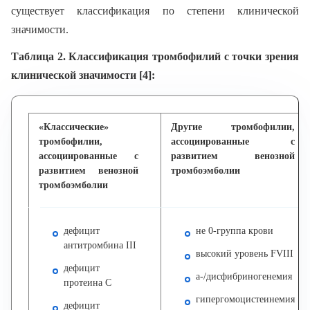
существует классификация по степени клинической
значимости.
Таблица 2. Классификация тромбофилий с точки зрения
клинической значимости [4]:
«Классические»
Другие тромбофилии,
тромбофилии,
ассоциированные с
ассоциированные с
развитием венозной
развитием венозной
тромбоэмболии
тромбоэмболии
дефицит
не 0-группа крови
антитромбина III
высокий уровень FVIII
дефицит
а-/дисфибриногенемия
протеина C
гипергомоцистеинемия
дефицит