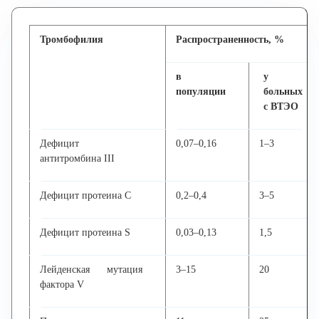
Тромбофилия
Распространенность, %
в
у
популяции
больных
с ВТЭО
Дефицит
0,07–0,16
1–3
антитромбина III
Дефицит протеина С
0,2–0,4
3–5
Дефицит протеина S
0,03–0,13
1,5
Лейденская мутация
3–15
20
фактора V