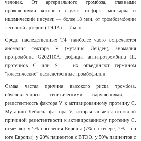
человек. От артериального тромбоза, главными
проявлениями которого служат инфаркт миокарда и
ишемический инсульт, — более 18 млн, от тромбоэмболии
легочной артерии (ТЭЛА) — 7 млн.
Среди наследственных ТФ наиболее часто встречаются
аномалия фактора V (мутация Лейден), аномалия
протромбина G202110А, дефицит антитротромбина III,
протеинов C или S — их объединяют термином
“классические” наследственные тромбофилии.
Cамая частая причина высокого риска тромбоза,
обусловленного генетическими нарушениями, –
резистентность фактора V к активированному протеину C.
Мутацию Лейдена фактора V, которая является основной
причиной резистентности к активированному протеину C,
отмечают у 5% населения Европы (7% на севере, 2% – на
юге Европы), у 20% пациентов с ВТЭО, у 50% пациентов с