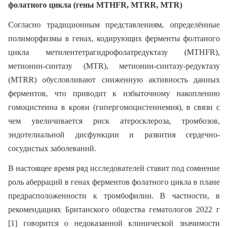
фолатного цикла (гены MTHFR, MTRR, MTR)
Согласно традиционным представлениям, определённые
полиморфизмы в генах, кодирующих ферменты фолтаного
цикла метилентетрагидрофолатредуктазу (MTHFR),
метионин-синтазу (MTR), метионин-синтазу-редуктазу
(MTRR) обусловливают сниженную активность данных
ферментов, что приводит к избыточному накоплению
гомоцистеина в крови (гипергомоцистеинемия), в связи с
чем увеличивается риск атеросклероза, тромбозов,
эндотелиальной дисфункции и развития сердечно-
сосудистых заболеваний.
В настоящее время ряд исследователей ставит под сомнение
роль аберраций в генах ферментов фолатного цикла в плане
предрасположенности к тромбофилии. В частности, в
рекомендациях Британского общества гематологов 2022 г
[1] говорится о недоказанной клинической значимости