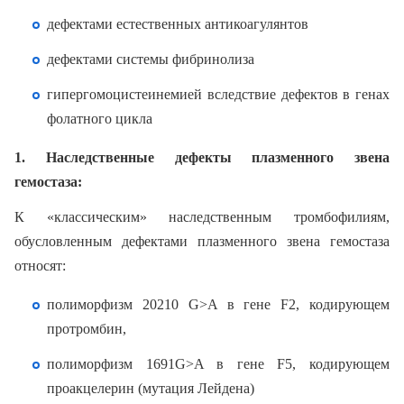
дефектами естественных антикоагулянтов
дефектами системы фибринолиза
гипергомоцистеинемией вследствие дефектов в генах
фолатного цикла
1. Наследственные дефекты плазменного звена
гемостаза:
К «классическим» наследственным тромбофилиям,
обусловленным дефектами плазменного звена гемостаза
относят:
полиморфизм 20210 G>A в гене F2, кодирующем
протромбин,
полиморфизм 1691G>A в гене F5, кодирующем
проакцелерин (мутация Лейдена)