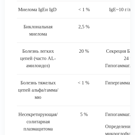
Миелома IgEи IgD
< 1 %
IgE~10 г/л, 
Биклональная
2,5 %
миелома
Болезнь легких
20 %
Секреция ББД 
цепей (часто AL-
24 ча
амилоидоз)
Гипогаммагло
Болезнь тяжелых
< 1 %
Гипергаммагл
цепей альфа/гамма/
мю
Несекретирующая/
5 %
Гипогаммагло
солитарная
Определен
плазмацитома
микроглобули