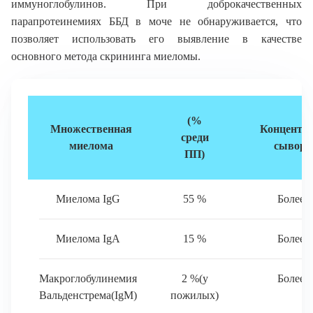
иммуноглобулинов. При доброкачественных
парапротеинемиях ББД в моче не обнаруживается, что
позволяет использовать его выявление в качестве
основного метода скрининга миеломы.
(%
Множественная
Концентра
среди
миелома
сыворо
ПП)
Миелома IgG
55 %
Более 3
Миелома IgA
15 %
Более 1
Макроглобулинемия
2 %(у
Более 2
Вальденстрема(IgM)
пожилых)