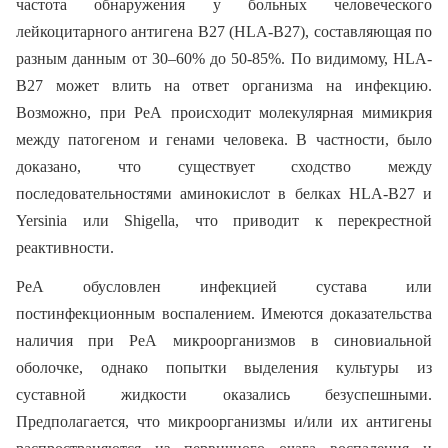
частота обнаружения у больных человеческого
лейкоцитарного антигена В27 (HLA-B27), составляющая по
разным данным от 30–60% до 50-85%. По видимому, HLA-
B27 может влить на ответ организма на инфекцию.
Возможно, при РеА происходит молекулярная мимикрия
между патогеном и генами человека. В частности, было
доказано, что существует сходство между
последовательностями аминокислот в белках HLA-B27 и
Yersinia или Shigella, что приводит к перекрестной
реактивности.
РеА обусловлен инфекцией сустава или
постинфекционным воспалением. Имеются доказательства
наличия при РеА микроорганизмов в синовиальной
оболочке, однако попытки выделения культуры из
суставной жидкости оказались безуспешными.
Предполагается, что микроорганизмы и/или их антигены