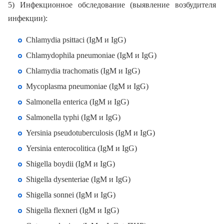
5) Инфекционное обследование (выявление возбудителя
инфекции):
Chlamydia psittaci (IgM и IgG)
Chlamydophila pneumoniae (IgM и IgG)
Chlamydia trachomatis (IgM и IgG)
Mycoplasma pneumoniae (IgM и IgG)
Salmonella enterica (IgM и IgG)
Salmonella typhi (IgM и IgG)
Yersinia pseudotuberculosis (IgM и IgG)
Yersinia enterocolitica (IgM и IgG)
Shigella boydii (IgM и IgG)
Shigella dysenteriae (IgM и IgG)
Shigella sonnei (IgM и IgG)
Shigella flexneri (IgM и IgG)