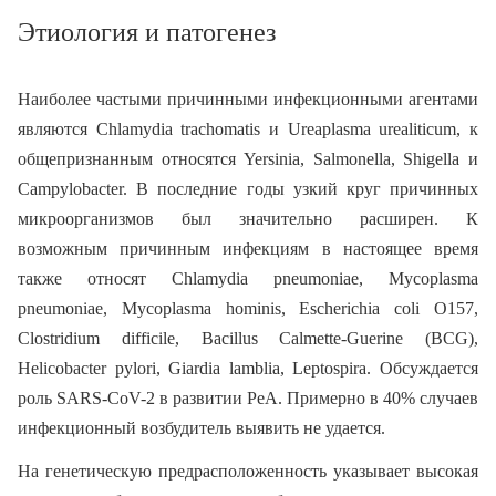
Этиология и патогенез
Наиболее частыми причинными инфекционными агентами
являются Chlamydia trachomatis и Ureaplasma urealiticum, к
общепризнанным относятся Yersinia, Salmonella, Shigella и
Campylobacter. В последние годы узкий круг причинных
микроорганизмов был значительно расширен. К
возможным причинным инфекциям в настоящее время
также относят Chlamydia pneumoniae, Mycoplasma
pneumoniae, Mycoplasma hominis, Escherichia coli O157,
Clostridium difficile, Bacillus Calmette-Guerine (BCG),
Helicobacter pylori, Giardia lamblia, Leptospira. Обсуждается
роль SARS-CoV-2 в развитии РеА. Примерно в 40% случаев
инфекционный возбудитель выявить не удается.
На генетическую предрасположенность указывает высокая