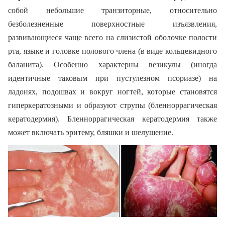
собой небольшие транзиторные, относительно
безболезненные поверхностные изъязвления,
развивающиеся чаще всего на слизистой оболочке полости
рта, языке и головке полового члена (в виде кольцевидного
баланита). Особенно характерны везикулы (иногда
идентичные таковым при пустулезном псориазе) на
ладонях, подошвах и вокруг ногтей, которые становятся
гиперкератозными и образуют струпы (бленноррагическая
кератодермия). Бленноррагическая кератодермия также
может включать эритему, бляшки и шелушение.