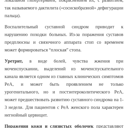
локальной гипертермией, покраснением их, с развитием,
так называемого дактилита («сосискобразной» дефигурации
пальца).
Воспалительный суставной синдром приводит к
нарушению походки больных. Из-за поражения суставов
предплюсны и связочного аппарата стоп со временем
может формироваться “плоская” стопа.
Уретрит,
в виде болей, чувства жжения при
мочеиспускании, выделений из мочеиспускательного
канала является одним из главных клинических симптомов
РеА, и может быть проявлением не только
урогенитального, но и постэнтероколитического РеА,
может предшествовать развитию суставного синдрома на 1-
3 недели. Для пациентов с РеА женского пола характерен
негнойный цервицит.
Поражения кожи и слизистых оболочек
представляют