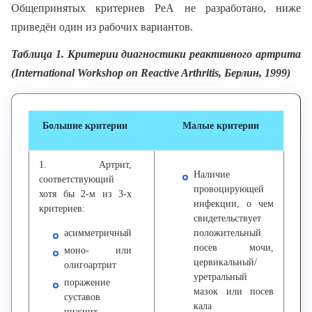
Общепринятых критериев РеА не разработано, ниже
приведён один из рабочих вариантов.
Таблица 1. Критерии диагностики реактивного артрита
(International Workshop on Reactive Arthritis, Берлин, 1999)
Большие критерии
Малые критерии
1. Артрит,
Наличие
соответствующий
провоцирующей
хотя бы 2-м из 3-х
инфекции, о чем
критериев:
свидетельствует
асимметричный
положительный
посев мочи,
моно- или
цервикальный/
олигоартрит
уретральный
поражение
мазок или посев
суставов
кала
нижних