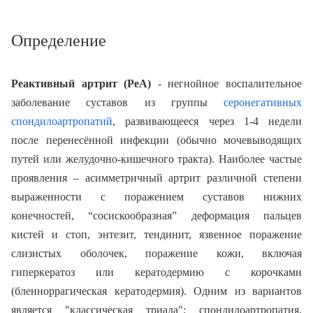
Определение
Реактивный артрит (РеА)
- негнойное воспалительное
заболевание суставов из группы
серонегативных
спондилоартропатий
, развивающееся через 1-4 недели
после перенесённой инфекции (обычно мочевыводящих
путей или желудочно-кишечного тракта). Наиболее частые
проявления – асимметричный артрит различной степени
выраженности с поражением суставов нижних
конечностей, “сосискообразная” деформация пальцев
кистей и стоп, энтезит, тендинит, язвенное поражение
слизистых оболочек, поражение кожи, включая
гиперкератоз или кератодермию с корочками
(бленноррагическая кератодермия). Одним из вариантов
является "классическая триада": спондилоартропатия,