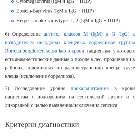
Cytomegalovirus (IgM и IgG + ПЦР)
Epstein-Barr virus (IgM и IgG + ПЦР)
Herpes simplex virus types 1, 2 (IgM и IgG + ПЦР)
6) Определение
антител классов M (IgM) и G (IgG) к
возбудителям иксодовых клещевых боррелиозов группы
Borrelia burgdorferi sensu lato в крови
, пациентам, у которых
есть анамнестические данные о походе в лес, проживании в
районах, эндемичных по распространению клеща, укусе
клеща (исключение боррелиоза).
7) Исследование уровня
прокальцитонина
в крови
пациентам с подозрением на септический артрит и с
лихорадкой с целью выявления/исключения сепсиса
Критерии диагностики