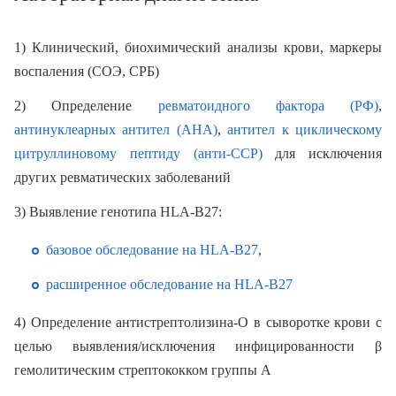
1) Клинический, биохимический анализы крови, маркеры
воспаления (СОЭ, СРБ)
2) Определение
ревматоидного фактора (РФ)
,
антинуклеарных антител (АНА)
,
антител к циклическому
цитруллиновому пептиду (анти-ССР)
для исключения
других ревматических заболеваний
3) Выявление генотипа HLA-В27:
базовое обследование на HLA-В27
,
расширенное обследование на HLA-В27
4) Определение антистрептолизина-O в сыворотке крови с
целью выявления/исключения инфицированности β
гемолитическим стрептококком группы А