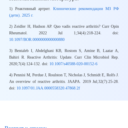
1) Реактивный артрит.
Клинические рекомендации МЗ РФ
(дети). 2025 г.
2) Zeidler H, Hudson AP. Quo vadis reactive arthritis? Curr Opin
Rheumatol. 2022 Jul 1;34(4):218-224. doi:
10.1097/BOR.0000000000000880
3) Bentaleb I, Abdelghani KB, Rostom S, Amine B, Laatar A,
Bahiri R. Reactive Arthritis: Update. Curr Clin Microbiol Rep.
2020;7(4):124-132. doi:
10.1007/s40588-020-00152-6
4) Pennisi M, Perdue J, Roulston T, Nicholas J, Schmidt E, Rolfs J.
An overview of reactive arthritis. JAAPA. 2019 Jul;32(7):25-28.
doi:
10.1097/01.JAA.0000558320.47868.2f
Возврат к списку