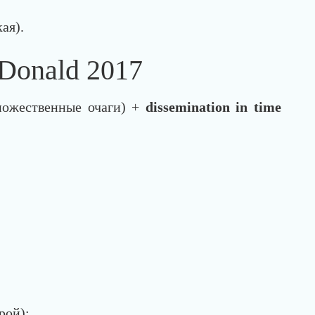
ая).
Donald 2017
ожественные очаги) +
dissemination in time
рой);