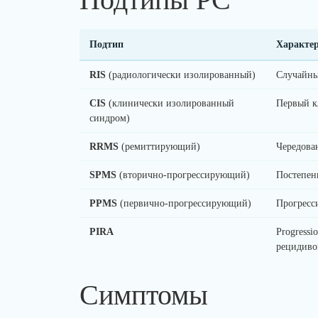
Подтип
Характе
RIS
(радиологически изолированный)
Случайны
CIS
(клинически изолированный
Первый к
синдром)
RRMS
(ремиттирующий)
Чередова
SPMS
(вторично-прогрессирующий)
Постепен
PPMS
(первично-прогрессирующий)
Прогресс
PIRA
Progressi
рецидиво
Симптомы