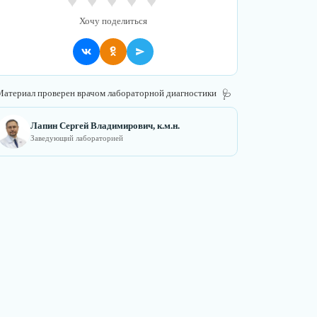
♥
♥
♥
♥
♥
Хочу поделиться
атериал проверен врачом лабораторной диагностики
🩺
Лапин Сергей Владимирович, к.м.н.
Заведующий лабораторией