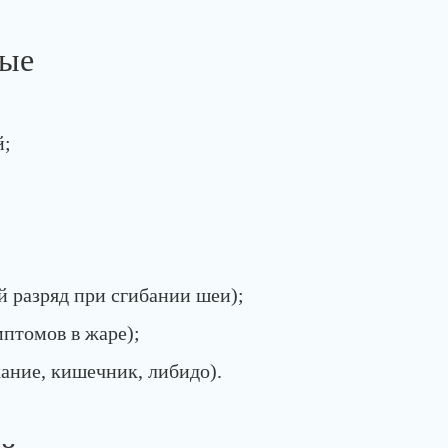
ные
й;
;
 разряд при сгибании шеи);
птомов в жаре);
ание, кишечник, либидо).