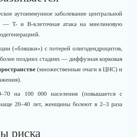
кое аутоиммунное заболевание центральной
о — T- и B-клеточная атака на миелиновую
одегенерацией.
ции («бляшки») с потерей олигодендроцитов,
 более поздних стадиях — диффузная корковая
пространстве
(множественные очаги в ЦНС) и
ажения).
0–70 на 100 000 населения (повышается с
чаще 20–40 лет, женщины болеют в 2–3 раза
ры риска