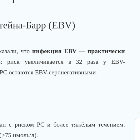
тейна-Барр (EBV)
оказали, что
инфекция EBV — практически
: риск увеличивается в 32 раза у EBV-
 РС остаются EBV-серонегативными.
ан с риском РС и более тяжёлым течением.
(>75 нмоль/л).