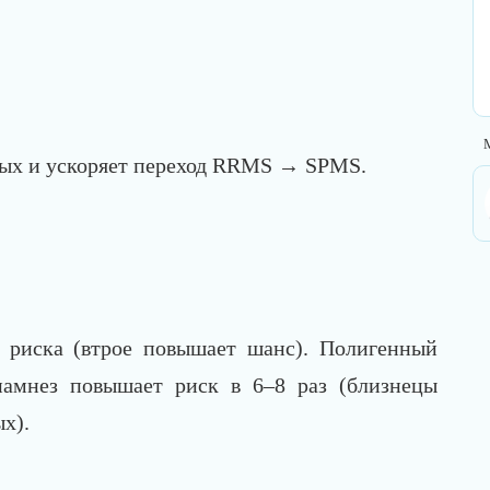
М
ных и ускоряет переход RRMS → SPMS.
риска (втрое повышает шанс). Полигенный
амнез повышает риск в 6–8 раз (близнецы
х).