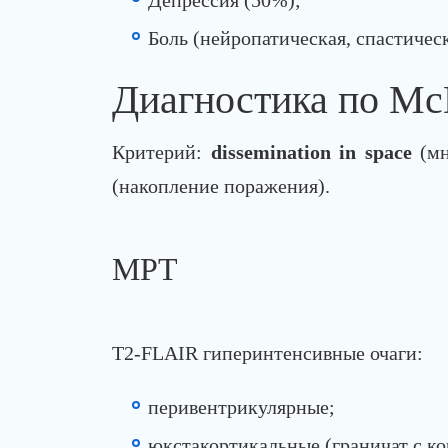
Боль (нейропатическая, спастическ
Диагностика по Mc
Критерий:
dissemination in space
(мн
(накопление поражения).
МРТ
T2-FLAIR гиперинтенсивные очаги:
перивентрикулярные;
юкстакортикальные (граничат с ко