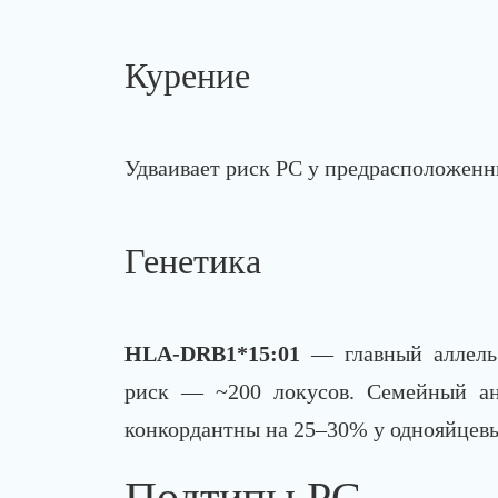
Курение
Удваивает риск РС у предрасположен
Генетика
HLA-DRB1*15:01
— главный аллель 
риск — ~200 локусов. Семейный ан
конкордантны на 25–30% у однояйцевы
Подтипы РС