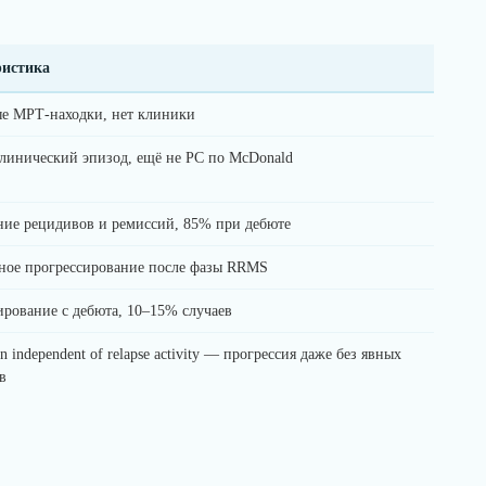
ристика
е МРТ-находки, нет клиники
линический эпизод, ещё не РС по McDonald
ние рецидивов и ремиссий, 85% при дебюте
ное прогрессирование после фазы RRMS
ирование с дебюта, 10–15% случаев
on independent of relapse activity — прогрессия даже без явных
в